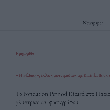
Μετάβαση
στο
περιεχόμενο
Newspaper
Εφημερίδα
«Η Ηλίαση», έκθεση φωτογραφιών της Katinka Bock η 
Το Fondation Pernod Ricard στο Παρίσι
γλύπτριας και φωτογράφου.