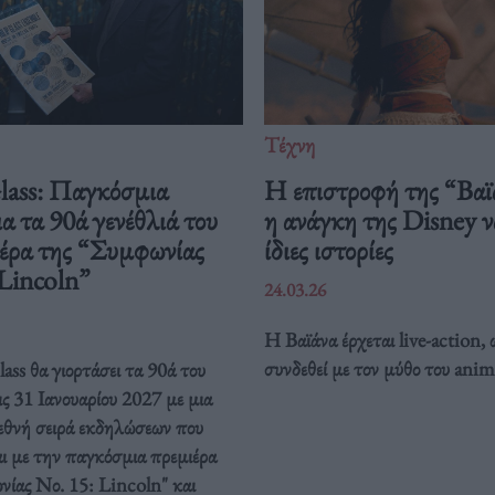
Τέχνη
Glass: Παγκόσμια
Η επιστροφή της “Βαϊ
ια τα 90ά γενέθλιά του
η ανάγκη της Disney να
ιέρα της “Συμφωνίας
ίδιες ιστορίες
 Lincoln”
24.03.26
Η Βαϊάνα έρχεται live-action, 
συνδεθεί με τον μύθο του anim
ass θα γιορτάσει τα 90ά του
ις 31 Ιανουαρίου 2027 με μια
ιεθνή σειρά εκδηλώσεων που
ι με την παγκόσμια πρεμιέρα
νίας Νο. 15: Lincoln" και