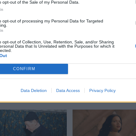
o opt-out of the Sale of my Personal Data.
περισσότερα
→
In
to opt-out of processing my Personal Data for Targeted
ing.
In
o opt-out of Collection, Use, Retention, Sale, and/or Sharing
ersonal Data that Is Unrelated with the Purposes for which it
inka Bock
,
Η Ηλίαση
,
Παρίσι
,
Φωτογραφία
lected.
Out
CONFIRM
Δείτε επίσης
Data Deletion
Data Access
Privacy Policy