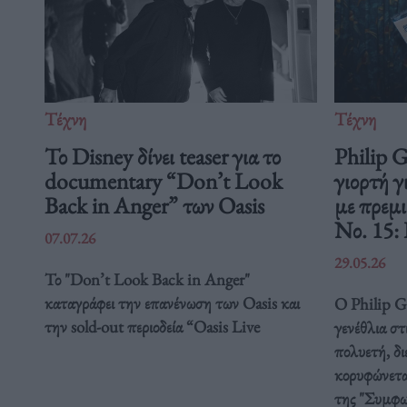
Τέχνη
Τέχνη
Το Disney δίνει teaser για το
Philip 
documentary “Don’t Look
γιορτή γ
Back in Anger” των Oasis
με πρεμ
Νο. 15:
07.07.26
29.05.26
Το "Don’t Look Back in Anger"
καταγράφει την επανένωση των Oasis και
Ο Philip Gl
την sold-out περιοδεία “Oasis Live
γενέθλια στ
πολυετή, δ
κορυφώνετα
της "Συμφω