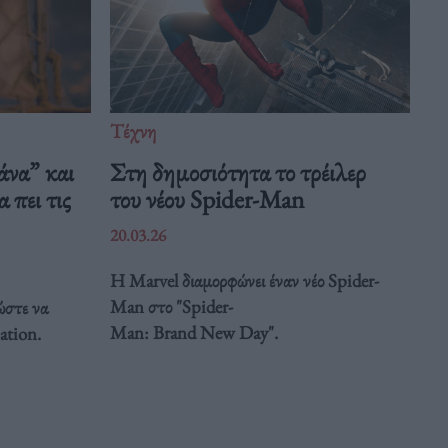
Τέχνη
άνα” και
Στη δημοσιότητα το τρέιλερ
 πει τις
του νέου Spider-Man
20.03.26
Η Marvel διαμορφώνει έναν νέο Spider-
Man στο "Spider-
ώστε να
Man: Brand New Day".
ation.