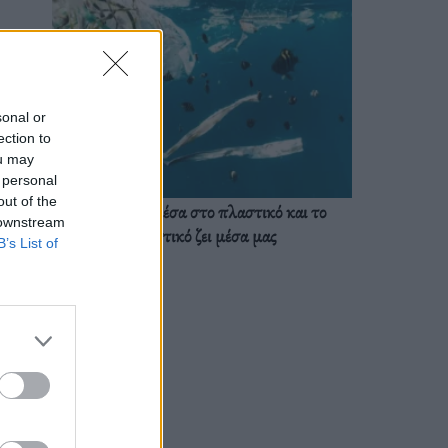
sonal or
ection to
ou may
 personal
out of the
Ζούμε ήδη μέσα στο πλαστικό και το
 downstream
πλαστικό ζει μέσα μας
B’s List of