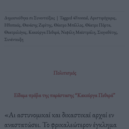
Δημοσιεύθηκε σε
Συνεντεύξεις
|
Tagged
4Frontal
,
Αριστερόχειρες
,
Ηθοποιός
,
Θανάσης Ζερίτης
,
Θέατρο Μπέλλος
,
Θέατρο Πόρτα
,
Θεατρολόγος
,
Κακούργα Πεθερά
,
Νεφέλη Μαϊστράλη
,
Σκηνοθέτης
,
Συνέντευξη
Πολιτισμός
Είδαμε πρόβα της παράστασης “Κακούργα Πεθερά”
«Αι αστυνομικαί και δικαστικαί αρχαί εν
αναστατώσει. Το φρικαλεώτερον έγκλημα