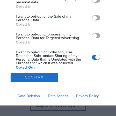
personal data.
Opted In
I want to opt-out of the Sale of my
Personal Data.
Opted In
I want to opt-out of processing my
Personal Data for Targeted Advertising.
Opted In
Φωτ.: Παναγιώτης Γιαννούτσος / Olafaq
I want to opt-out of Collection, Use,
Retention, Sale, and/or Sharing of my
Personal Data that Is Unrelated with the
Purposes for which it was collected.
Με αφορμή τη νέα τηλεοπτική σειρά του Mega
Opted Out
“Milky Way”, το OLAFAQ συνάντησε τον ηθοποιό
CONFIRM
και εικαστικό και μίλησε μαζί του για την αδικία, την
πατριαρχία και τα όνειρα που κυνηγάει.
Data Deletion
Data Access
Privacy Policy
Διαβάστε περισσότερα
→