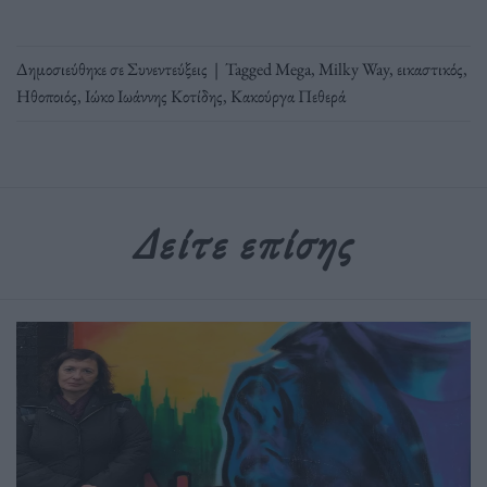
Δημοσιεύθηκε σε
Συνεντεύξεις
|
Tagged
Mega
,
Milky Way
,
εικαστικός
,
Ηθοποιός
,
Ιώκο Ιωάννης Κοτίδης
,
Κακούργα Πεθερά
Δείτε επίσης