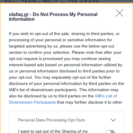
Mega "Milky Way", το OLAFAQ
συνάντησε τον ηθοποιό και εικαστικό και
olafaq.gr -
Do Not Process My Personal
Information
μίλησε μαζί του για την αδικία, την
πατριαρχία και τα όνειρα που κυνηγάει.
If you wish to opt-out of the sale, sharing to third parties, or
processing of your personal or sensitive information for
targeted advertising by us, please use the below opt-out
section to confirm your selection. Please note that after your
25.10.2023
opt-out request is processed you may continue seeing
interest-based ads based on personal information utilized by
us or personal information disclosed to third parties prior to
your opt-out. You may separately opt-out of the further
disclosure of your personal information by third parties on the
IAB’s list of downstream participants. This information may
also be disclosed by us to third parties on the
IAB’s List of
Downstream Participants
that may further disclose it to other
third parties.
Personal Data Processing Opt Outs
I want to opt-out of the Sharing of my