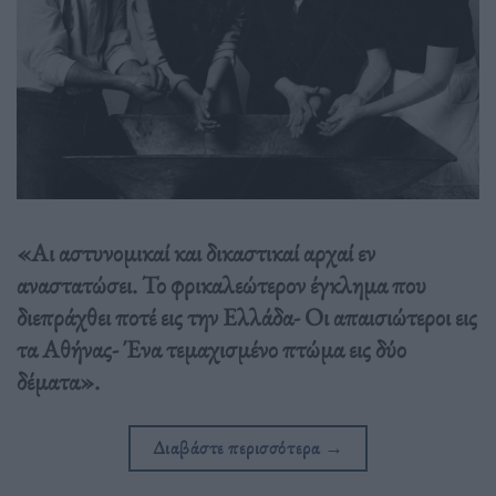
«Αι αστυνομικαί και δικαστικαί αρχαί εν
αναστατώσει. Το φρικαλεώτερον έγκλημα που
διεπράχθει ποτέ εις την Ελλάδα- Οι απαισιώτεροι εις
τα Αθήνας- Ένα τεμαχισμένο πτώμα εις δύο
δέματα».
Διαβάστε περισσότερα
→