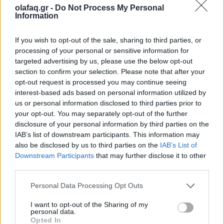
olafaq.gr -
Do Not Process My Personal
Ο κόσμος στο έλεος ενός στενού: Όταν το
Information
πετρέλαιο γίνεται γεωπολιτική ασφυξία
If you wish to opt-out of the sale, sharing to third parties, or
10.03.26
processing of your personal or sensitive information for
targeted advertising by us, please use the below opt-out
Ο Περσικός Κόλπος θυμίζει ξανά ότι η παγκόσμια οικονομία
section to confirm your selection. Please note that after your
εξακολουθεί να αναπνέει μέσα από έναν στενό θαλάσσιο
opt-out request is processed you may continue seeing
διάδρομο: τα Στενά του Ορμούζ.
interest-based ads based on personal information utilized by
us or personal information disclosed to third parties prior to
your opt-out. You may separately opt-out of the further
disclosure of your personal information by third parties on the
IAB’s list of downstream participants. This information may
also be disclosed by us to third parties on the
IAB’s List of
Downstream Participants
that may further disclose it to other
third parties.
Personal Data Processing Opt Outs
I want to opt-out of the Sharing of my
personal data.
Opted In