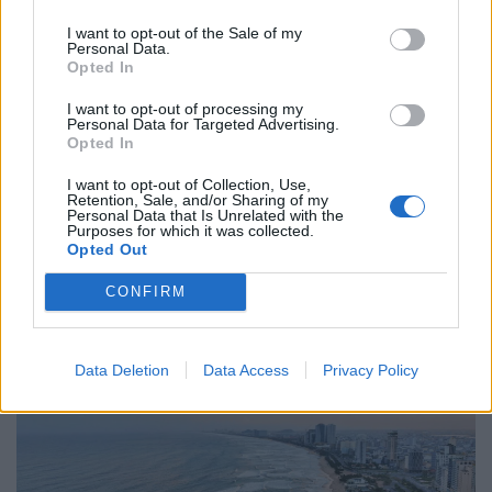
I want to opt-out of the Sale of my
Κόσμος
Personal Data.
Opted In
Τι σημαίνει η στρατηγική αβεβαιότητα
ΗΠΑ–Ρωσίας και ο ρόλος της Κίνας
I want to opt-out of processing my
Personal Data for Targeted Advertising.
Opted In
06.02.26
I want to opt-out of Collection, Use,
Η «άτυπη» συμφωνία Ουάσινγκτον–Μόσχας για τα
Retention, Sale, and/or Sharing of my
Personal Data that Is Unrelated with the
πυρηνικά μοιάζει με διπλωματικό θέατρο: χωρίς δεσμεύσεις,
Purposes for which it was collected.
Opted Out
χωρίς έλεγχο, με μόνο αποτέλεσμα την ψευδαίσθηση
ασφάλειας.
CONFIRM
Data Deletion
Data Access
Privacy Policy