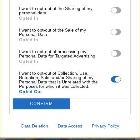
Τεχνολογία
I want to opt-out of the Sharing of my
Ελληνική τεχνολογία διακρίνεται
personal data.
Opted In
παγκοσμίως: Το Brainfood Cloud κατακτά
το Global Impact Award στο World Startup
I want to opt-out of the Sale of my
Personal Data.
Fest
Opted In
30.06.26
I want to opt-out of processing my
Personal Data for Targeted Advertising.
Opted In
Επιλέχθηκε ανάμεσα σε χιλιάδες συμμετοχές ως μία από τις
μόλις πέντε startups παγκοσμίως που παρουσίασαν τη λύση
I want to opt-out of Collection, Use,
Retention, Sale, and/or Sharing of my
τους στην Κεντρική Σκηνή του We Make Future 2026, μίας
Personal Data that Is Unrelated with the
Purposes for which it was collected.
από τις μεγαλύτερες διεθνείς διο
Opted Out
CONFIRM
Data Deletion
Data Access
Privacy Policy