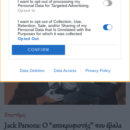
I want to opt-out of processing my
Personal Data for Targeted Advertising.
Opted In
Η κουβέντα για το Διάστημα είναι πάντα ανοιχτή κι ας
μονοπωλεί σήμερα ο πόλεμος. Ας δούμε μία ενδιαφέρουσα
I want to opt-out of Collection, Use,
Retention, Sale, and/or Sharing of my
προσέγγιση.
Personal Data that Is Unrelated with the
Purposes for which it was collected.
Opted Out
CONFIRM
Data Deletion
Data Access
Privacy Policy
Επιστήμη
Jack Parsons: O “αποκρυφιστής” που έβαλε