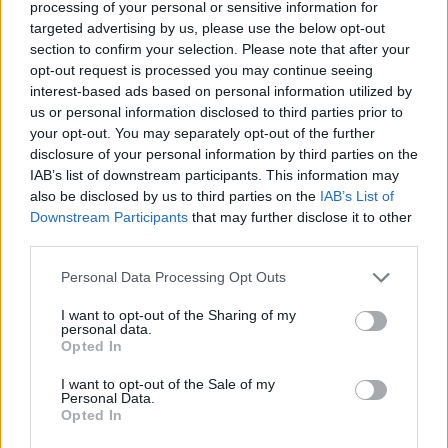
processing of your personal or sensitive information for
Η ιστορική διαδρομή του LSD στη θεραπευτική κι όσα μας
targeted advertising by us, please use the below opt-out
αφορούν σήμερα.
section to confirm your selection. Please note that after your
opt-out request is processed you may continue seeing
interest-based ads based on personal information utilized by
us or personal information disclosed to third parties prior to
your opt-out. You may separately opt-out of the further
disclosure of your personal information by third parties on the
IAB’s list of downstream participants. This information may
also be disclosed by us to third parties on the
IAB’s List of
Downstream Participants
that may further disclose it to other
third parties.
Personal Data Processing Opt Outs
I want to opt-out of the Sharing of my
personal data.
Επιστήμη
Opted In
Από τον Άρη μέχρι το μέλλον: Τι ψάχνουμε
I want to opt-out of the Sale of my
Personal Data.
πραγματικά στο διάστημα
Opted In
31.03.26