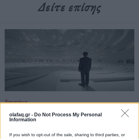
Δείτε επίσης
Επιστήμη
Το πείραμα της τρέλας: Η διπλή όψη του
olafaq.gr -
Do Not Process My Personal
LSD στην ψυχιατρική
Information
15.05.26
If you wish to opt-out of the sale, sharing to third parties, or