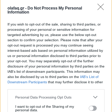
Κόσμος
olafaq.gr -
Do Not Process My Personal
Information
Ο κόσμος στο έλεος ενός στενού: Όταν το
πετρέλαιο γίνεται γεωπολιτική ασφυξία
If you wish to opt-out of the sale, sharing to third parties, or
processing of your personal or sensitive information for
10.03.26
targeted advertising by us, please use the below opt-out
section to confirm your selection. Please note that after your
Ο Περσικός Κόλπος θυμίζει ξανά ότι η παγκόσμια οικονομία
opt-out request is processed you may continue seeing
εξακολουθεί να αναπνέει μέσα από έναν στενό θαλάσσιο
interest-based ads based on personal information utilized by
διάδρομο: τα Στενά του Ορμούζ.
us or personal information disclosed to third parties prior to
your opt-out. You may separately opt-out of the further
disclosure of your personal information by third parties on the
IAB’s list of downstream participants. This information may
also be disclosed by us to third parties on the
IAB’s List of
Downstream Participants
that may further disclose it to other
third parties.
Personal Data Processing Opt Outs
I want to opt-out of the Sharing of my
personal data.