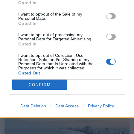
Opted In
I want to opt-out of the Sale of my
Personal Data.
Κόσμος
Opted In
Τι σημαίνει η στρατηγική αβεβαιότητα
I want to opt-out of processing my
ΗΠΑ–Ρωσίας και ο ρόλος της Κίνας
Personal Data for Targeted Advertising.
Opted In
06.02.26
I want to opt-out of Collection, Use,
Retention, Sale, and/or Sharing of my
Η «άτυπη» συμφωνία Ουάσινγκτον–Μόσχας για τα
Personal Data that Is Unrelated with the
Purposes for which it was collected.
πυρηνικά μοιάζει με διπλωματικό θέατρο: χωρίς δεσμεύσεις,
Opted Out
χωρίς έλεγχο, με μόνο αποτέλεσμα την ψευδαίσθηση
CONFIRM
ασφάλειας.
Data Deletion
Data Access
Privacy Policy