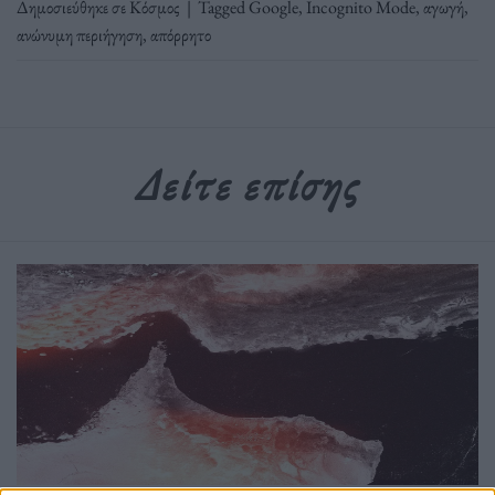
Δημοσιεύθηκε σε
Κόσμος
|
Tagged
Google
,
Incognito Mode
,
αγωγή
,
ανώνυμη περιήγηση
,
απόρρητο
Δείτε επίσης