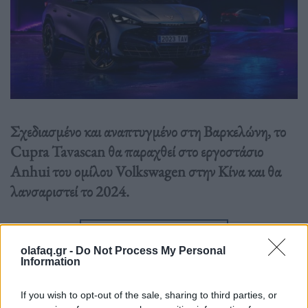
Σχεδιασμένο και αναπτυγμένο στη Βαρκελώνη, το
Cupra Tavascan θα παραχθεί στο εργοστάσιο
Anhui του ομίλου Volkswagen στην Κίνα και θα
λανσαριστεί το 2024.
Διαβάστε περισσότερα
→
olafaq.gr -
Do Not Process My Personal
Information
If you wish to opt-out of the sale, sharing to third parties, or
Δημοσιεύθηκε σε
Τεχνολογία
|
Tagged
CUPRA Tavascan
,