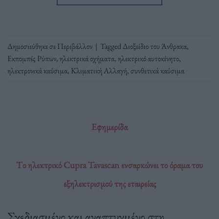
Δημοσιεύθηκε σε
Περιβάλλον
|
Tagged
Διοξείδιο του Άνθρακα
,
Εκπομπές Ρύπων
,
ηλεκτρικά οχήματα
,
ηλεκτρικό αυτοκίνητο
,
ηλεκτρονικά καύσιμα
,
Κλιματική Αλλαγή
,
συνθετικά καύσιμα
Εφημερίδα
Tο ηλεκτρικό Cupra Tavascan ενσαρκώνει το όραμα του
εξηλεκτρισμού της εταιρείας
Σχεδιασμένο και αναπτυγμένο στη