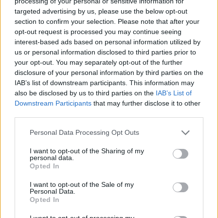
processing of your personal or sensitive information for
Αυτοκίνητο
,
ηλεκτρικό αυτοκίνητο
targeted advertising by us, please use the below opt-out
section to confirm your selection. Please note that after your
opt-out request is processed you may continue seeing
interest-based ads based on personal information utilized by
us or personal information disclosed to third parties prior to
your opt-out. You may separately opt-out of the further
Τρόπος Ζωής
disclosure of your personal information by third parties on the
IAB’s list of downstream participants. This information may
also be disclosed by us to third parties on the
IAB’s List of
Ξεκίνησε η αποστολή “Pole to Pole” για το Nissan Ariya e-
Downstream Participants
that may further disclose it to other
third parties.
4ORCE
Personal Data Processing Opt Outs
I want to opt-out of the Sharing of my
Ένα ζευγάρι εξερευνητών έχει σκοπό να
personal data.
Opted In
διανύσει πάνω από 27 χιλιάδες χιλιόμετρα με
I want to opt-out of the Sale of my
το ηλεκτρικό αυτοκίνητο της Nissan.
Personal Data.
Opted In
I want to opt-out of processing my