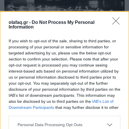
olafaq.gr -
Do Not Process My Personal
Θέατρο
Information
Στο “Θηριοτροφείο” το όνειρο ξεθωριάζει
αλλά οι ρόλοι αρνούνται να πεθάνουν
If you wish to opt-out of the sale, sharing to third parties, or
processing of your personal or sensitive information for
23.03.26
targeted advertising by us, please use the below opt-out
section to confirm your selection. Please note that after your
opt-out request is processed you may continue seeing
Ένα σπίτι γεμάτο ρόλους που δεν λένε να σβήσουν. Το
interest-based ads based on personal information utilized by
"Θηριοτροφείο" του Δημήτρη Τσεκούρα μετατρέπει το όνειρο
us or personal information disclosed to third parties prior to
σε παγίδα και το παράλογο σε καθρέφτη.
your opt-out. You may separately opt-out of the further
disclosure of your personal information by third parties on the
IAB’s list of downstream participants. This information may
also be disclosed by us to third parties on the
IAB’s List of
Downstream Participants
that may further disclose it to other
third parties.
Personal Data Processing Opt Outs