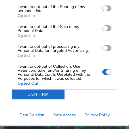
I want to opt-out of the Sharing of my
personal data.
Opted In
I want to opt-out of the Sale of my
Personal Data.
Opted In
Θέατρο
Η Φένια Αποστόλου και το σκοτεινό
I want to opt-out of processing my
Personal Data for Targeted Advertising.
παραμύθι του “Αποτυπώματος”
Opted In
10.12.25
I want to opt-out of Collection, Use,
Retention, Sale, and/or Sharing of my
Personal Data that Is Unrelated with the
Purposes for which it was collected.
Με το "Αποτύπωμα", η Φένια Αποστόλου δημιουργεί έναν
Opted Out
σκοτεινό, ποιητικό χώρο όπου η γυναικεία εικόνα αποτινάσσει
τις παραμορφώσεις του χρόνου και ξαναβρίσκει τη φωνή της
CONFIRM
μέσα από την κίνηση, τη σιωπή
Data Deletion
Data Access
Privacy Policy