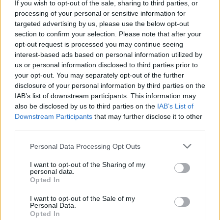
If you wish to opt-out of the sale, sharing to third parties, or
processing of your personal or sensitive information for
Το "Don’t Look Back in Anger" καταγράφει την επανένωση
targeted advertising by us, please use the below opt-out
των Oasis και την sold-out περιοδεία “Oasis Live
section to confirm your selection. Please note that after your
opt-out request is processed you may continue seeing
interest-based ads based on personal information utilized by
us or personal information disclosed to third parties prior to
your opt-out. You may separately opt-out of the further
disclosure of your personal information by third parties on the
IAB’s list of downstream participants. This information may
also be disclosed by us to third parties on the
IAB’s List of
Downstream Participants
that may further disclose it to other
third parties.
Personal Data Processing Opt Outs
I want to opt-out of the Sharing of my
personal data.
Τέχνη
Opted In
Philip Glass: Παγκόσμια γιορτή για τα 90ά
I want to opt-out of the Sale of my
γενέθλιά του με πρεμιέρα της “Συμφωνίας
Personal Data.
Opted In