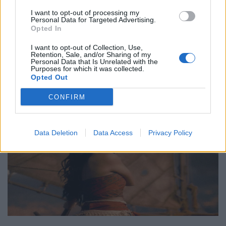
Νο. 15: Lincoln”
I want to opt-out of processing my
29.05.26
Personal Data for Targeted Advertising.
Opted In
Ο Philip Glass θα γιορτάσει τα 90ά του γενέθλια στις 31
I want to opt-out of Collection, Use,
Ιανουαρίου 2027 με μια πολυετή, διεθνή σειρά εκδηλώσεων
Retention, Sale, and/or Sharing of my
Personal Data that Is Unrelated with the
που κορυφώνεται με την παγκόσμια πρεμιέρα της "Συμφωνίας
Purposes for which it was collected.
Opted Out
Νο. 15: Lincoln" και επετειακά
CONFIRM
Data Deletion
Data Access
Privacy Policy