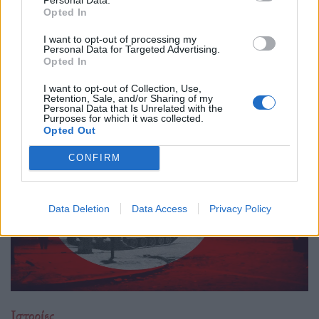
Opted In
Ιστορίες
Ο Αργύρης, τώρα, χαμογελά…
I want to opt-out of processing my
Personal Data for Targeted Advertising.
Opted In
20.11.25
I want to opt-out of Collection, Use,
Retention, Sale, and/or Sharing of my
Μια ηχογραφία του Αργύρη Ζήλου.
Personal Data that Is Unrelated with the
Purposes for which it was collected.
Opted Out
CONFIRM
Data Deletion
Data Access
Privacy Policy
Ιστορίες