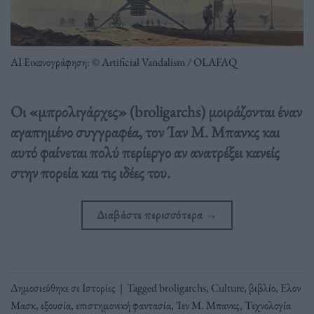
ΑΙ Εικονογράφηση: © Artificial Vandalism / OLAFAQ
Οι «μπρολιγάρχες» (broligarchs) μοιράζονται έναν
αγαπημένο συγγραφέα, τον Ίαν Μ. Μπανκς και
αυτό φαίνεται πολύ περίεργο αν ανατρέξει κανείς
στην πορεία και τις ιδέες του.
Διαβάστε περισσότερα
→
Δημοσιεύθηκε σε
Ιστορίες
|
Tagged
broligarchs
,
Culture
,
βιβλίο
,
Ελον
Μασκ
,
εξουσία
,
επιστημονική φαντασία
,
Ίεν Μ. Μπανκς
,
Τεχνολογία