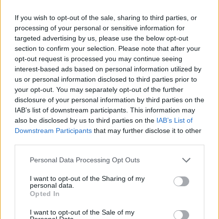
Η Gladys West και τα μαθηματικά που
κρατούν το GPS στη θέση του
If you wish to opt-out of the sale, sharing to third parties, or
processing of your personal or sensitive information for
28.01.26
targeted advertising by us, please use the below opt-out
section to confirm your selection. Please note that after your
opt-out request is processed you may continue seeing
Η Gladys West έθεσε τις βάσεις του σύγχρονου GPS,
interest-based ads based on personal information utilized by
μετατρέποντας δορυφορικά δεδομένα, υπομονή και καθαρά
us or personal information disclosed to third parties prior to
μαθηματικά σε παγκόσμια ακρίβεια.
your opt-out. You may separately opt-out of the further
disclosure of your personal information by third parties on the
IAB’s list of downstream participants. This information may
also be disclosed by us to third parties on the
IAB’s List of
Downstream Participants
that may further disclose it to other
third parties.
Personal Data Processing Opt Outs
I want to opt-out of the Sharing of my
personal data.
Opted In
I want to opt-out of the Sale of my
Personal Data.