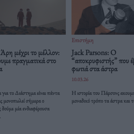
Επιστήμη
Άρη μέχρι το μέλλον:
Jack Parsons: O
ουμε πραγματικά στο
“αποκρυφιστής” που έ
μα
φωτιά στα άστρα
10.03.26
 για το Διάστημα είναι πάντα
Η ιστορία του Πάρσονς ακουμπ
ας μονοπωλεί σήμερα ο
μοναδικό τρόπο τα άστρα και τ
 δούμε μία ενδιαφέρουσα
.