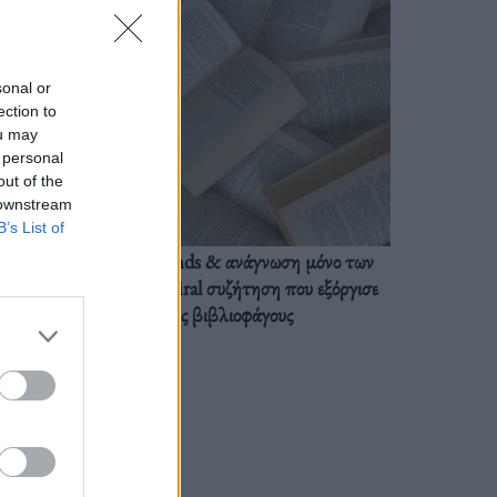
sonal or
ection to
ou may
 personal
out of the
 downstream
B’s List of
BookTok trends & ανάγνωση μόνο των
διαλόγων: Η viral συζήτηση που εξόργισε
τους βιβλιοφάγους