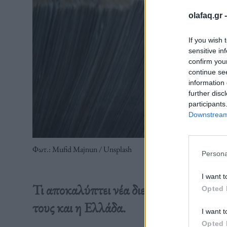
olafaq.gr 
If you wish 
sensitive in
confirm you
continue se
information 
further disc
participants
Downstream 
Φωτ.: Mufid Majnun / Unsplash
Persona
I want t
Τι αποκαλύπτει νέα διεθνής έρευνα πο
Opted 
τους και η Ελλάδα.
I want t
Opted 