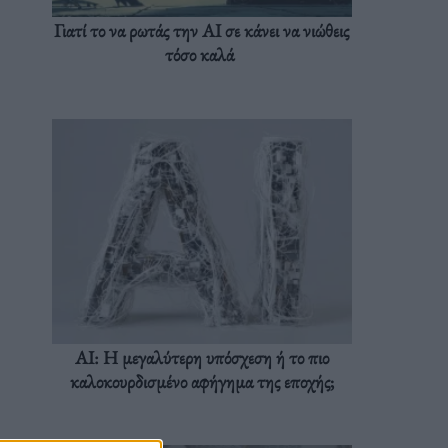
Γιατί το να ρωτάς την AI σε κάνει να νιώθεις
τόσο καλά
AI: Η μεγαλύτερη υπόσχεση ή το πιο
καλοκουρδισμένο αφήγημα της εποχής;