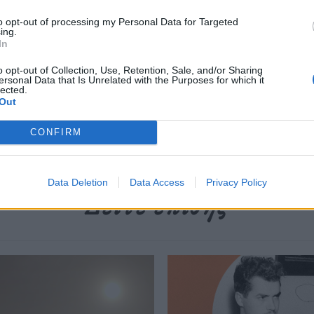
περισσότερα
→
to opt-out of processing my Personal Data for Targeted
ing.
In
o opt-out of Collection, Use, Retention, Sale, and/or Sharing
ersonal Data that Is Unrelated with the Purposes for which it
lected.
Out
ι
,
Εκατομμύρια
,
Ιδανική Ζωή
,
Οικονομική Αρχή
,
Πλούτος
CONFIRM
Data Deletion
Data Access
Privacy Policy
Δείτε επίσης