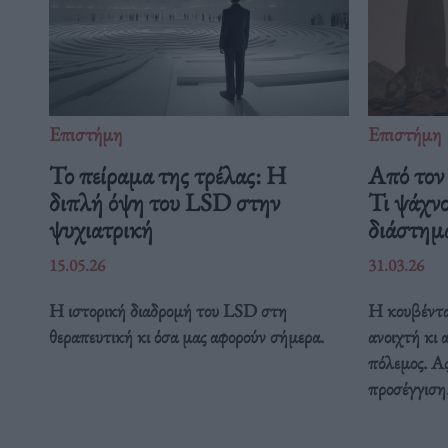
Επιστήμη
Επιστήμη
Το πείραμα της τρέλας: Η
Από τον 
διπλή όψη του LSD στην
Τι ψάχν
ψυχιατρική
διάστη
15.05.26
31.03.26
Η ιστορική διαδρομή του LSD στη
Η κουβέντα
θεραπευτική κι όσα μας αφορούν σήμερα.
ανοιχτή κι 
πόλεμος. Ας
προσέγγιση