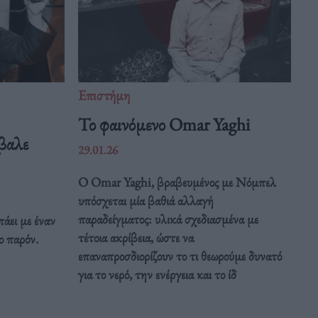
Επιστήμη
Το φαινόμενο Omar Yaghi
βαλε
29.01.26
Ο Omar Yaghi, βραβευμένος με Νόμπελ
υπόσχεται μία βαθιά αλλαγή
παραδείγματος: υλικά σχεδιασμένα με
άει με έναν
τέτοια ακρίβεια, ώστε να
ο παρόν.
επαναπροσδιορίζουν το τι θεωρούμε δυνατό
για το νερό, την ενέργεια και το ίδ