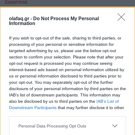
Εικαστικά
Οι δίδυμες εικαστικοί Στέλλα και Μαρία
Παπά σε διεθνή τροχιά
olafaq.gr -
Do Not Process My Personal
Information
17.02.26
If you wish to opt-out of the sale, sharing to third parties, or
Με έργο που στηρίζεται στην αντίθεση και τη συνδημιουργία,
processing of your personal or sensitive information for
targeted advertising by us, please use the below opt-out
οι Στέλλα και Μαρία Παπά διακρίνονται διεθνώς και
section to confirm your selection. Please note that after your
ετοιμάζουν μια πυκνή χρονιά συμμετοχών σε Biennale, Art
opt-out request is processed you may continue seeing
Fair και μεγάλους θεσμούς.
interest-based ads based on personal information utilized by
us or personal information disclosed to third parties prior to
your opt-out. You may separately opt-out of the further
disclosure of your personal information by third parties on the
IAB’s list of downstream participants. This information may
also be disclosed by us to third parties on the
IAB’s List of
Downstream Participants
that may further disclose it to other
third parties.
Personal Data Processing Opt Outs