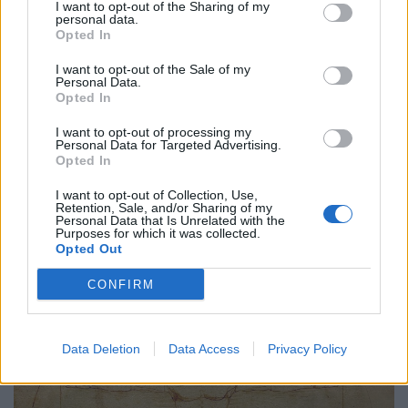
I want to opt-out of the Sharing of my
personal data.
Opted In
Εικαστικά
I want to opt-out of the Sale of my
Personal Data.
Library of Us: Η βιβλιοθήκη που κάνει τα
Opted In
κύματα να διαβάζουν
I want to opt-out of processing my
Personal Data for Targeted Advertising.
10.12.25
Opted In
I want to opt-out of Collection, Use,
Στο Μαϊάμι, η Es Devlin στήνει μια περιστρεφόμενη
Retention, Sale, and/or Sharing of my
Personal Data that Is Unrelated with the
βιβλιοθήκη στη θάλασσα, μετατρέποντας την ανάγνωση σε
Purposes for which it was collected.
αργή, τελετουργική, συλλογική εμπειρία κάτω από τον
Opted Out
ουρανό.
CONFIRM
Data Deletion
Data Access
Privacy Policy