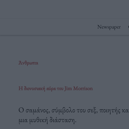
Μετάβαση
στο
περιεχόμενο
Newspaper
Άνθρωποι
Η διονυσιακή αύρα του Jim Morrison
O σαμάνος, σύμβολο του σεξ, ποιητής κ
μια μυθική διάσταση.