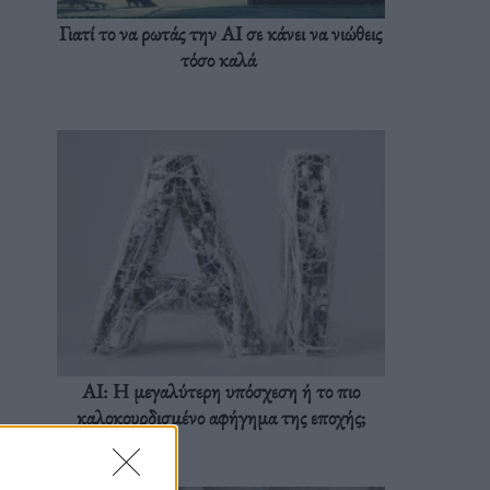
Γιατί το να ρωτάς την AI σε κάνει να νιώθεις
τόσο καλά
AI: Η μεγαλύτερη υπόσχεση ή το πιο
καλοκουρδισμένο αφήγημα της εποχής;