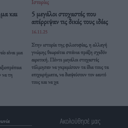
Ιστορίες
ημα και
5 μεγάλοι στοχαστές που
απέρριψαν τις δικές τους ιδέες
16.11.25
Στην ιστορία της φιλοσοφίας, η αλλαγή
γνώμης θεωρείται σπάνια πράξη σχεδόν
ίο είναι μια
αιρετική. Πέντε μεγάλοι στοχαστές
τόλμησαν να γκρεμίσουν τα ίδια τους τα
αξιοπρέπεια
επιχειρήματα, να διαψεύσουν τον εαυτό
 να τη
τους και να χα
Ακολούθησέ μας
νωνία