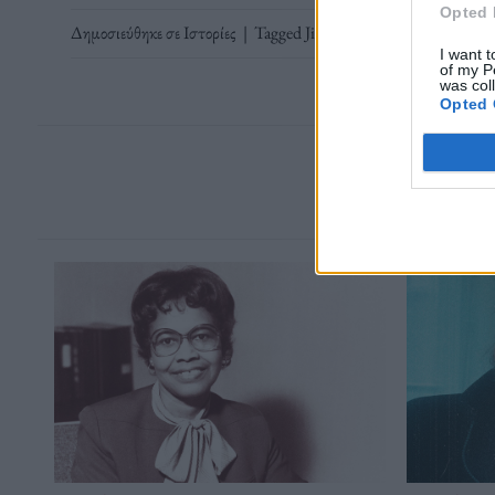
Opted 
Δημοσιεύθηκε σε
Ιστορίες
|
Tagged
Jim Morrison
,
The Doors
,
Δ
I want t
of my P
was col
Opted 