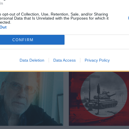
In
ιονυσιακό
,
Η Γέννηση της Τραγωδίας
,
Νίτσε
,
φιλοσοφία
o opt-out of Collection, Use, Retention, Sale, and/or Sharing
ersonal Data that Is Unrelated with the Purposes for which it
lected.
Out
CONFIRM
Δείτε επίσης
Data Deletion
Data Access
Privacy Policy