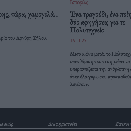
Ιστορίες
ης, τώρα, χαμογελά…
Ένα τραγούδι, ένα ποί
δύο αφηγήσεις για το
Πολυτεχνείο
φία του Αργύρη Ζήλου.
16.11.25
Μισό αιώνα μετά, το Πολυτεχνε
υπενθύμιση του τι σημαίνει να
υπερασπίζεσαι την ανθρώπινη 
όταν όλα γύρω σου προσπαθούν
λυγίσουν.
με εμάς
Διαφημιστείτε
Επικοι