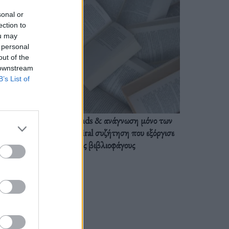
sonal or
ection to
ou may
 personal
out of the
 downstream
B’s List of
BookTok trends & ανάγνωση μόνο των
διαλόγων: Η viral συζήτηση που εξόργισε
τους βιβλιοφάγους