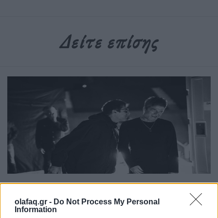
Δείτε επίσης
Τέχνη
olafaq.gr -
Do Not Process My Personal
Το Disney δίνει teaser για το documentary
Information