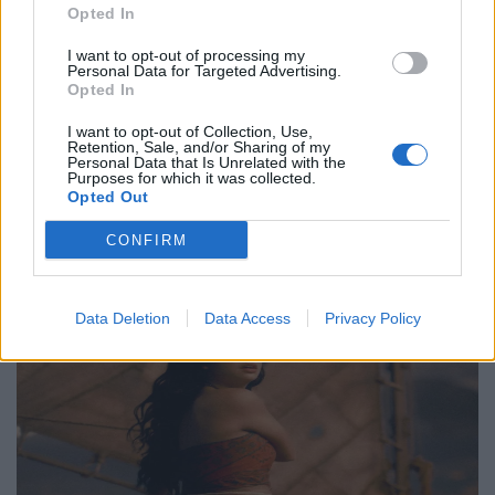
Opted In
γενέθλιά του με πρεμιέρα της “Συμφωνίας
Νο. 15: Lincoln”
I want to opt-out of processing my
Personal Data for Targeted Advertising.
Opted In
29.05.26
I want to opt-out of Collection, Use,
Ο Philip Glass θα γιορτάσει τα 90ά του γενέθλια στις 31
Retention, Sale, and/or Sharing of my
Personal Data that Is Unrelated with the
Ιανουαρίου 2027 με μια πολυετή, διεθνή σειρά εκδηλώσεων
Purposes for which it was collected.
Opted Out
που κορυφώνεται με την παγκόσμια πρεμιέρα της "Συμφωνίας
Νο. 15: Lincoln" και επετειακά
CONFIRM
Data Deletion
Data Access
Privacy Policy