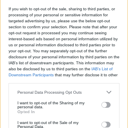
“Don’t Look Back in Anger” των Oasis
If you wish to opt-out of the sale, sharing to third parties, or
07.07.26
processing of your personal or sensitive information for
targeted advertising by us, please use the below opt-out
Το "Don’t Look Back in Anger" καταγράφει την επανένωση
section to confirm your selection. Please note that after your
των Oasis και την sold-out περιοδεία “Oasis Live
opt-out request is processed you may continue seeing
interest-based ads based on personal information utilized by
us or personal information disclosed to third parties prior to
your opt-out. You may separately opt-out of the further
disclosure of your personal information by third parties on the
IAB’s list of downstream participants. This information may
also be disclosed by us to third parties on the
IAB’s List of
Downstream Participants
that may further disclose it to other
third parties.
Personal Data Processing Opt Outs
I want to opt-out of the Sharing of my
personal data.
Opted In
Τέχνη
I want to opt-out of the Sale of my
Philip Glass: Παγκόσμια γιορτή για τα 90ά
Personal Data.