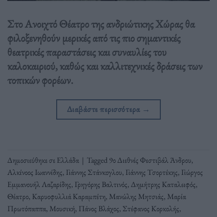
Στο Ανοιχτό Θέατρο της ανδριώτικης Χώρας θα
φιλοξενηθούν μερικές από τις πιο σημαντικές
θεατρικές παραστάσεις και συναυλίες του
καλοκαιριού, καθώς και καλλιτεχνικές δράσεις των
τοπικών φορέων.
Διαβάστε περισσότερα
→
Δημοσιεύθηκε σε
Ελλάδα
|
Tagged
9ο Διεθνές Φεστιβάλ Άνδρου
,
Αλκίνοος Ιωαννίδης
,
Γιάννης Στάνκογλου
,
Γιάννης Τσορτέκης
,
Γιώργος
Εμμανουήλ Λαζαρίδης
,
Γρηγόρης Βαλτινός
,
Δημήτρης Καταλειφός
,
Θέατρο
,
Καρυοφυλλιά Καραμπέτη
,
Μανώλης Μητσιάς
,
Μαρία
Πρωτόπαππα
,
Μουσική
,
Πάνος Βλάχος
,
Στέφανος Κορκολής
,