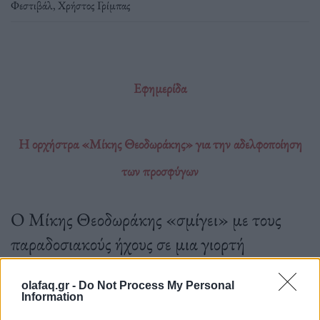
Φεστιβάλ
,
Χρήστος Γρίμπας
Εφημερίδα
Η ορχήστρα «Μίκης Θεοδωράκης» για την αδελφοποίηση
των προσφύγων
Ο Μίκης Θεοδωράκης «σμίγει» με τους
παραδοσιακούς ήχους σε μια γιορτή
συναδέλφωσης στην Θεσσαλονίκη.
olafaq.gr -
Do Not Process My Personal
Information