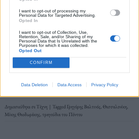
Greek composer Mikis Theodorakis is pictured in Athens, Aug. 21,
I want to opt-out of processing my
1974. (AP Photo)
Personal Data for Targeted Advertising.
Opted In
I want to opt-out of Collection, Use,
Ο Μίκης Θεοδωράκης «σμίγει» με τους
Retention, Sale, and/or Sharing of my
Personal Data that Is Unrelated with the
παραδοσιακούς ήχους σε μια γιορτή συναδέλφωσης
Purposes for which it was collected.
Opted Out
στην Θεσσαλονίκη.
CONFIRM
Διαβάστε περισσότερα
→
Data Deletion
Data Access
Privacy Policy
Δημοσιεύθηκε σε
Τέχνη
|
Tagged
Γρηγόρης Βαλτινός
,
Θεσσαλονίκη
,
Μίκης Θεοδωράκης
,
τραγούδια του Πόντου