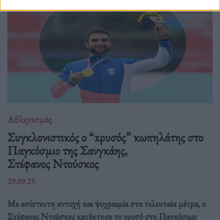
Αθλητισμός
Συγκλονιστικός ο “xρυσός” κωπηλάτης στο
Παγκόσμιο της Σανγκάης,
Στέφανος Ντούσκος
29.09.25
Με απίστευτη αντοχή και ψυχραιμία στα τελευταία μέτρα, ο
Στέφανος Ντούσκος κατέκτησε το χρυσό στο Παγκόσμιο