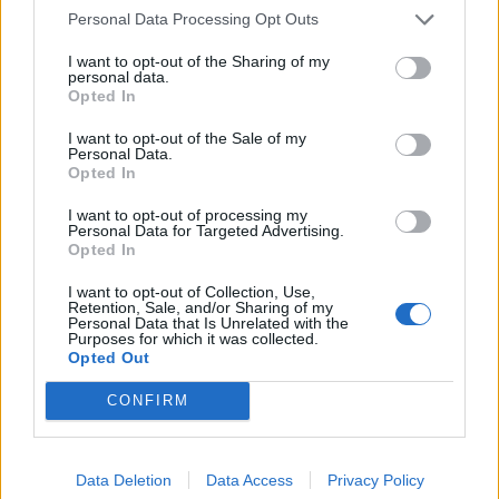
Personal Data Processing Opt Outs
I want to opt-out of the Sharing of my
personal data.
Opted In
I want to opt-out of the Sale of my
Personal Data.
Αθλητισμός
Opted In
Ο Άλεξ Χόνολντ σκαρφαλώνει το Taipei 101
I want to opt-out of processing my
– Live στο Netflix το πιο ριψοκίνδυνο event
Personal Data for Targeted Advertising.
Opted In
του 2026
I want to opt-out of Collection, Use,
01.10.25
Retention, Sale, and/or Sharing of my
Personal Data that Is Unrelated with the
Purposes for which it was collected.
Ο θρυλικός free solo αναρριχητής ετοιμάζεται να ανέβει χωρίς
Opted Out
σχοινιά στον ουρανοξύστη-σύμβολο της Ταϊβάν, σε ένα δίωρο
CONFIRM
live τηλεοπτικό υπερθέαμα του Netflix με τίτλο Skyscraper
Live.
Data Deletion
Data Access
Privacy Policy