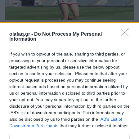
Αθλητισμός
olafaq.gr -
Do Not Process My Personal
Information
Η νέα Barbie παίζει δυνατά στα σπορ
07.10.25
If you wish to opt-out of the sale, sharing to third parties, or
processing of your personal or sensitive information for
Η Barbie αφήνει τα τακούνια και πιάνει τη μπάλα του
targeted advertising by us, please use the below opt-out
section to confirm your selection. Please note that after your
ράγκμπι. Η Mattel παρουσίασε νέες κούκλες εμπνευσμένες
opt-out request is processed you may continue seeing
από γυναίκες-πρωταθλήτριες που αλλάζουν τα δεδομένα στον
interest-based ads based on personal information utilized by
αθλητισμό, με πρωταγωνίστρια την Άγγ
us or personal information disclosed to third parties prior to
your opt-out. You may separately opt-out of the further
disclosure of your personal information by third parties on the
IAB’s list of downstream participants. This information may
also be disclosed by us to third parties on the
IAB’s List of
Downstream Participants
that may further disclose it to other
third parties.