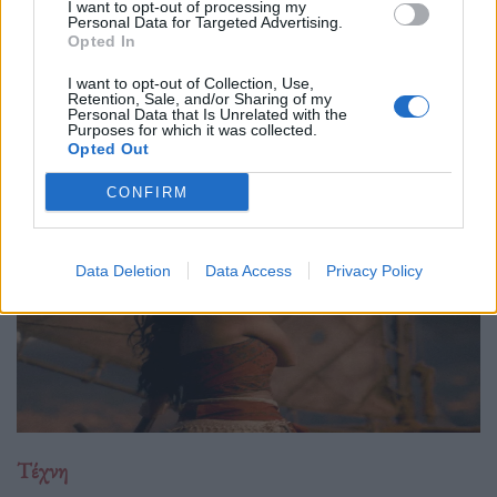
29.05.26
I want to opt-out of processing my
Personal Data for Targeted Advertising.
Opted In
Ο Philip Glass θα γιορτάσει τα 90ά του γενέθλια στις 31
Ιανουαρίου 2027 με μια πολυετή, διεθνή σειρά εκδηλώσεων
I want to opt-out of Collection, Use,
Retention, Sale, and/or Sharing of my
που κορυφώνεται με την παγκόσμια πρεμιέρα της "Συμφωνίας
Personal Data that Is Unrelated with the
Purposes for which it was collected.
Νο. 15: Lincoln" και επετειακά
Opted Out
CONFIRM
Data Deletion
Data Access
Privacy Policy
Τέχνη