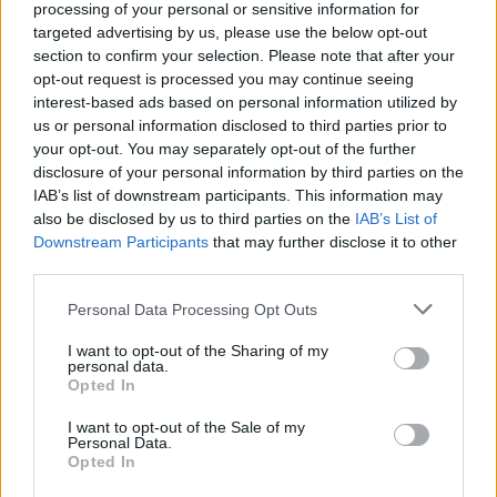
processing of your personal or sensitive information for
των Oasis και την sold-out περιοδεία “Oasis Live
targeted advertising by us, please use the below opt-out
section to confirm your selection. Please note that after your
opt-out request is processed you may continue seeing
interest-based ads based on personal information utilized by
us or personal information disclosed to third parties prior to
your opt-out. You may separately opt-out of the further
disclosure of your personal information by third parties on the
IAB’s list of downstream participants. This information may
also be disclosed by us to third parties on the
IAB’s List of
Downstream Participants
that may further disclose it to other
third parties.
Personal Data Processing Opt Outs
I want to opt-out of the Sharing of my
Τέχνη
personal data.
Opted In
Philip Glass: Παγκόσμια γιορτή για τα 90ά
γενέθλιά του με πρεμιέρα της “Συμφωνίας
I want to opt-out of the Sale of my
Personal Data.
Νο. 15: Lincoln”
Opted In