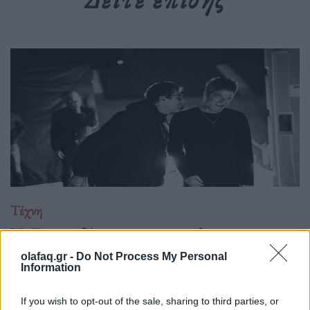
Τέχνη
Το Disney δίνει teaser για το documentary
“Don’t Look Back in Anger” των Oasis
olafaq.gr -
Do Not Process My Personal
Information
07.07.26
If you wish to opt-out of the sale, sharing to third parties, or
Το "Don’t Look Back in Anger" καταγράφει την επανένωση