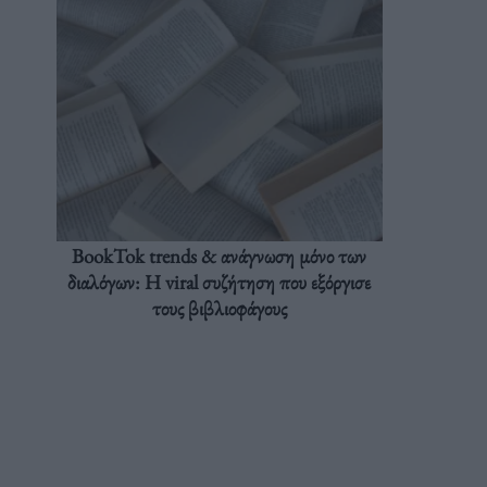
BookTok trends & ανάγνωση μόνο των
διαλόγων: Η viral συζήτηση που εξόργισε
τους βιβλιοφάγους