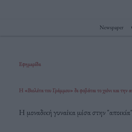
Μετάβαση
στο
περιεχόμενο
Newspaper
Εφημερίδα
Η «Βιολέτα του Γράμμου» δε φοβάται το χιόνι και την απ
Η μοναδική γυναίκα μέσα στην "αποικία