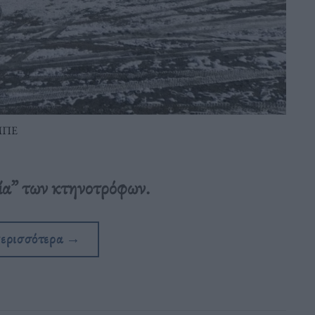
-ΜΠΕ
ία” των κτηνοτρόφων.
περισσότερα
→