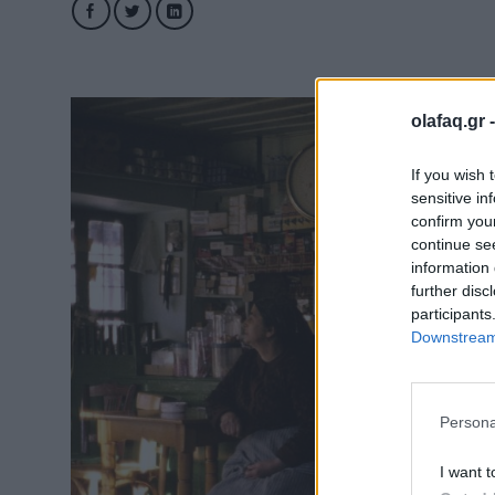
olafaq.gr 
If you wish 
sensitive in
confirm you
continue se
information 
further disc
participants
Downstream 
Persona
I want t