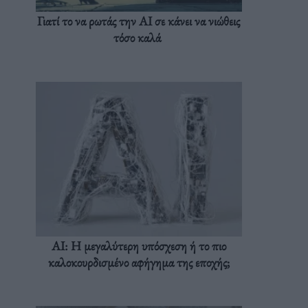
Γιατί το να ρωτάς την AI σε κάνει να νιώθεις
τόσο καλά
AI: Η μεγαλύτερη υπόσχεση ή το πιο
καλοκουρδισμένο αφήγημα της εποχής;