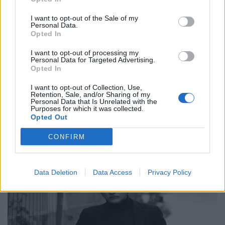
I want to opt-out of the Sale of my
Συνεντεύξεις
Personal Data.
Opted In
Ο Γιώργος Αθανασίου, δύο μουσικοί, ένα
βουνό και η αναζήτηση της έμπνευσης
I want to opt-out of processing my
Personal Data for Targeted Advertising.
Opted In
24.02.26
I want to opt-out of Collection, Use,
Retention, Sale, and/or Sharing of my
Στο υβριδικό φιλμ "Το Οτιδήποτε", ο Γιώργος Αθανασίου
Personal Data that Is Unrelated with the
μετατρέπει μια αυτοσχεδιαστική εκδρομή φίλων σε στοχασμό
Purposes for which it was collected.
Opted Out
πάνω στη δημιουργία, τη φύση και την ανθρώπινη αμηχανία.
CONFIRM
Data Deletion
Data Access
Privacy Policy