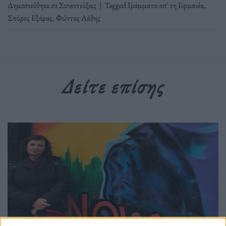
Δημοσιεύθηκε σε
Συνεντεύξεις
|
Tagged
Γράμματα απ' τη Γερμανία
,
Σπύρος Εξάρας
,
Φώντας Λάδης
Δείτε επίσης