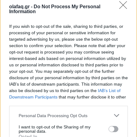
olafaq.gr -
Do Not Process My Personal
Συνεντεύξεις
Information
Χίλντα Παπαδημητρίου: «Με ενδιαφέρει η
underground Αθήνα»
If you wish to opt-out of the sale, sharing to third parties, or
processing of your personal or sensitive information for
05.06.26
targeted advertising by us, please use the below opt-out
section to confirm your selection. Please note that after your
Η συγγραφέας συζητάει με τον Θανάση Μήνα για το νέο της
opt-out request is processed you may continue seeing
interest-based ads based on personal information utilized by
αστυνομικό μυθιστόρημα με τίτλο "Κομπολόι στο χώμα".
us or personal information disclosed to third parties prior to
your opt-out. You may separately opt-out of the further
disclosure of your personal information by third parties on the
IAB’s list of downstream participants. This information may
also be disclosed by us to third parties on the
IAB’s List of
Downstream Participants
that may further disclose it to other
third parties.
Personal Data Processing Opt Outs
I want to opt-out of the Sharing of my
personal data.
Opted In