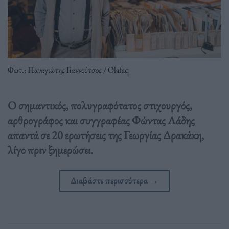
Φωτ.: Παναγιώτης Γιαννούτσος / Olafaq
Ο σημαντικός, πολυγραφότατος στιχουργός,
αρθρογράφος και συγγραφέας Φώντας Λάδης
απαντά σε 20 ερωτήσεις της Γεωργίας Δρακάκη,
λίγο πριν ξημερώσει.
Διαβάστε περισσότερα
→