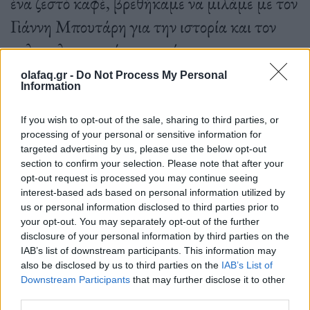
ένα ζεστό καφέ, βρεθήκαμε να μιλάμε με τον
Γιάννη Μπουτάρη για την ιστορία και τον
πολυπολιτισμικό χαρακτήρα της
Θεσσαλονίκης, για τη μεγάλη απώλεια της
olafaq.gr -
Do Not Process My Personal
Information
ζωής του, και για τις μνήμες από μια ζωή
πλήρη εμπειριών.
If you wish to opt-out of the sale, sharing to third parties, or
processing of your personal or sensitive information for
targeted advertising by us, please use the below opt-out
section to confirm your selection. Please note that after your
opt-out request is processed you may continue seeing
15.04.2022
interest-based ads based on personal information utilized by
us or personal information disclosed to third parties prior to
your opt-out. You may separately opt-out of the further
disclosure of your personal information by third parties on the
IAB’s list of downstream participants. This information may
also be disclosed by us to third parties on the
IAB’s List of
Downstream Participants
that may further disclose it to other
third parties.