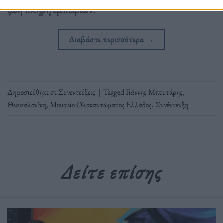
ζωή πλήρη εμπειριών.
Διαβάστε περισσότερα
→
Δημοσιεύθηκε σε
Συνεντεύξεις
|
Tagged
Γιάννης Μπουτάρης
,
Θεσσαλονίκη
,
Μουσείο Ολοκαυτώματος Ελλάδος
,
Συνέντευξη
Δείτε επίσης