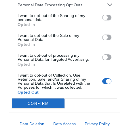
Personal Data Processing Opt Outs
I want to opt-out of the Sharing of my
personal data.
Opted In
I want to opt-out of the Sale of my
Personal Data.
Opted In
I want to opt-out of processing my
Personal Data for Targeted Advertising.
Opted In
Φωτ.: Αφροδίτη Μιχαηλίδου
I want to opt-out of Collection, Use,
Retention, Sale, and/or Sharing of my
Personal Data that Is Unrelated with the
Purposes for which it was collected.
Mε το ένα τσιγάρο πίσω απ’ το άλλο και με ένα
Opted Out
ζεστό καφέ, βρεθήκαμε να μιλάμε με τον Γιάννη
CONFIRM
Μπουτάρη για την ιστορία και τον πολυπολιτισμικό
χαρακτήρα της Θεσσαλονίκης, για τη μεγάλη
Data Deletion
Data Access
Privacy Policy
απώλεια της ζωής του, και για τις μνήμες από μια