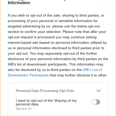
πετρέλαιο γίνεται γεωπολιτική ασφυξία
Information
10.03.26
If you wish to opt-out of the sale, sharing to third parties, or
processing of your personal or sensitive information for
Ο Περσικός Κόλπος θυμίζει ξανά ότι η παγκόσμια οικονομία
targeted advertising by us, please use the below opt-out
εξακολουθεί να αναπνέει μέσα από έναν στενό θαλάσσιο
section to confirm your selection. Please note that after your
διάδρομο: τα Στενά του Ορμούζ.
opt-out request is processed you may continue seeing
interest-based ads based on personal information utilized by
us or personal information disclosed to third parties prior to
your opt-out. You may separately opt-out of the further
disclosure of your personal information by third parties on the
IAB’s list of downstream participants. This information may
also be disclosed by us to third parties on the
IAB’s List of
Downstream Participants
that may further disclose it to other
third parties.
Personal Data Processing Opt Outs
I want to opt-out of the Sharing of my
personal data.
Opted In
Κόσμος