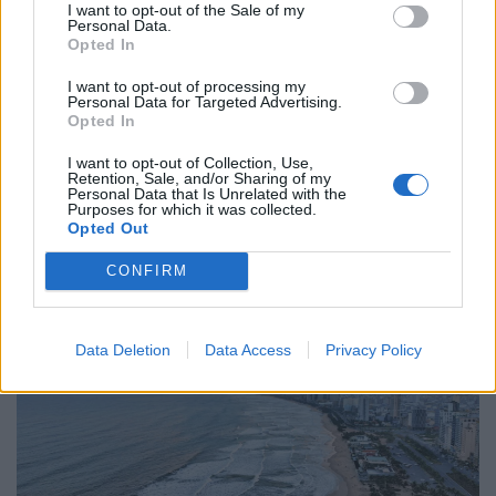
I want to opt-out of the Sale of my
Τι σημαίνει η στρατηγική αβεβαιότητα
Personal Data.
Opted In
ΗΠΑ–Ρωσίας και ο ρόλος της Κίνας
I want to opt-out of processing my
06.02.26
Personal Data for Targeted Advertising.
Opted In
Η «άτυπη» συμφωνία Ουάσινγκτον–Μόσχας για τα
I want to opt-out of Collection, Use,
πυρηνικά μοιάζει με διπλωματικό θέατρο: χωρίς δεσμεύσεις,
Retention, Sale, and/or Sharing of my
Personal Data that Is Unrelated with the
χωρίς έλεγχο, με μόνο αποτέλεσμα την ψευδαίσθηση
Purposes for which it was collected.
Opted Out
ασφάλειας.
CONFIRM
Data Deletion
Data Access
Privacy Policy