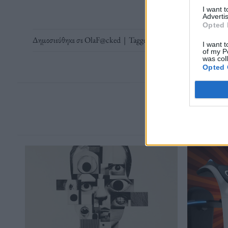
I want 
Advertis
Opted 
Δημοσιεύθηκε σε
OlaF@cked
|
Tagged
R
,
γλωσσολογία
,
φωνητι
I want t
of my P
was col
Opted 