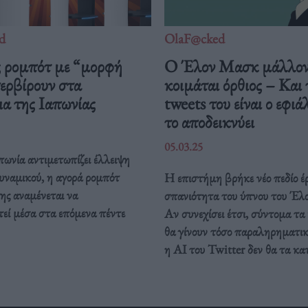
d
OlaF@cked
ς ρομπότ με “μορφή
Ο Έλον Μασκ μάλλο
ερβίρουν στα
κοιμάται όρθιος – Και 
ια της Ιαπωνίας
tweets του είναι ο εφι
το αποδεικνύει
05.03.25
ωνία αντιμετωπίζει έλλειψη
υναμικού, η αγορά ρομπότ
Η επιστήμη βρήκε νέο πεδίο έ
ης αναμένεται να
σπανιότητα του ύπνου του Έλ
εί μέσα στα επόμενα πέντε
Αν συνεχίσει έτσι, σύντομα τα
θα γίνουν τόσο παραληρηματικ
η AI του Twitter δεν θα τα κα