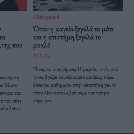
OlaF@cked
ν
Όταν η μαγεία ξεγελά το μάτι
τα
και η επιστήμη ξεγελά το
άλτης που
μυαλό
23.12.24
Ποιος να το περίμενε; Η μαγεία, εκτός από
το να βγάζει κουνέλια από καπέλα, τώρα
ρευνας: τη
δίνει και μαθήματα στην επιστήμη για το
ον Μασκ.
πόσο λίγο καταλαβαίνουμε τον κόσμο
 tweets του
γύρω μας.
ά που ούτε
ταλαβαίνει.