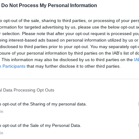
-
Do Not Process My Personal Information
to opt-out of the sale, sharing to third parties, or processing of your per
formation for targeted advertising by us, please use the below opt-out s
r selection. Please note that after your opt-out request is processed y
eing interest-based ads based on personal information utilized by us or
disclosed to third parties prior to your opt-out. You may separately opt-
losure of your personal information by third parties on the IAB’s list of
. This information may also be disclosed by us to third parties on the
IA
Participants
that may further disclose it to other third parties.
ούν το «Crispy R», το «Τραγανό R» και
l Data Processing Opt Outs
ράξενο γράμμα του λατινικού αλφαβήτου.
o opt-out of the Sharing of my personal data.
In
περισσότερα
→
o opt-out of the Sale of my Personal Data.
In