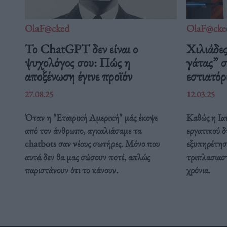
OlaF@cked
OlaF@cke
Το ChatGPT δεν είναι ο
Χιλιάδε
ψυχολόγος σου: Πώς η
γάτας” σ
αποξένωση έγινε προϊόν
εστιατόρ
27.08.25
12.03.25
Όταν η "Εταιρική Αμερική" μάς έκοψε
Καθώς η Ιαπ
από τον άνθρωπο, αγκαλιάσαμε τα
εργατικού δ
chatbots σαν νέους σωτήρες. Μόνο που
εξυπηρέτησ
αυτά δεν θα μας σώσουν ποτέ, απλώς
τριπλασιαστ
παριστάνουν ότι το κάνουν.
χρόνια.