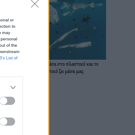
sonal or
ection to
ou may
 personal
out of the
 downstream
B’s List of
Ζούμε ήδη μέσα στο πλαστικό και το
πλαστικό ζει μέσα μας