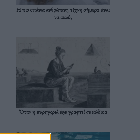
Η πιο σπάνια ανθρώπινη τέχνη σήμερα είναι
να ακούς
Όταν η παρηγοριά έχει γραφτεί σε κώδικα