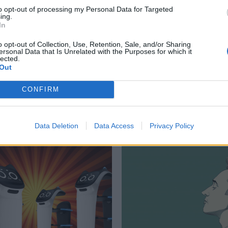
to opt-out of processing my Personal Data for Targeted
ing.
In
κή
o opt-out of Collection, Use, Retention, Sale, and/or Sharing
ersonal Data that Is Unrelated with the Purposes for which it
lected.
Out
CONFIRM
Δείτε επίσης
Data Deletion
Data Access
Privacy Policy