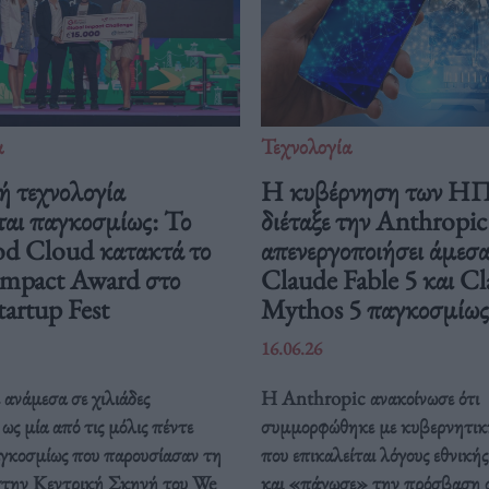
α
Τεχνολογία
ή τεχνολογία
Η κυβέρνηση των Η
ται παγκοσμίως: Το
διέταξε την Anthropic
od Cloud κατακτά το
απενεργοποιήσει άμεσα
Impact Award στο
Claude Fable 5 και C
artup Fest
Mythos 5 παγκοσμίως
16.06.26
ανάμεσα σε χιλιάδες
Η Anthropic ανακοίνωσε ότι
ως μία από τις μόλις πέντε
συμμορφώθηκε με κυβερνητικ
αγκοσμίως που παρουσίασαν τη
που επικαλείται λόγους εθνική
στην Κεντρική Σκηνή του We
και «πάγωσε» την πρόσβαση 