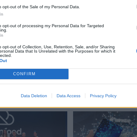
o opt-out of the Sale of my Personal Data.
περισσότερα
→
In
to opt-out of processing my Personal Data for Targeted
ing.
In
o opt-out of Collection, Use, Retention, Sale, and/or Sharing
ς κλήσεις X
ersonal Data that Is Unrelated with the Purposes for which it
lected.
Out
CONFIRM
Δείτε επίσης
Data Deletion
Data Access
Privacy Policy