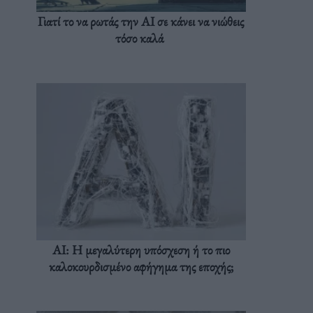
Γιατί το να ρωτάς την AI σε κάνει να νιώθεις
τόσο καλά
AI: Η μεγαλύτερη υπόσχεση ή το πιο
καλοκουρδισμένο αφήγημα της εποχής;