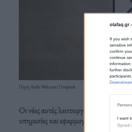
olafaq.gr 
If you wish 
sensitive in
confirm you
continue se
information 
further disc
participants
Downstream 
Πηγή: Kelly Sikkema/ Unsplash
Persona
Οι νέες αυτές λειτουργίες στο X έχουν
υπηρεσίες και εφαρμογές, μέσω μηνυμά
I want t
Opted 