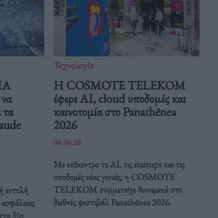
Τεχνολογία
ΠΑ
Η COSMOTE TELEKOM
 να
έφερε AI, cloud υποδομές και
 τα
καινοτομία στο Panathēnea
laude
2026
04.06.26
Με επίκεντρο το AI, τις startups και τις
υποδομές νέας γενιάς, η COSMOTE
TELEKOM συμμετείχε δυναμικά στο
ή εντολή
διεθνές φεστιβάλ Panathēnea 2026.
ς ασφάλειας
στα δύο