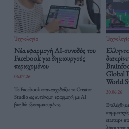
Τεχνολογία
Τεχνολογί
Νέα εφαρμογή AI-συνοδός του
Ελληνικ
Facebook για δημιουργούς
διακρίνε
περιεχομένου
Brainfo
Global 
06.07.26
World St
Το Facebook επανασχεδιάζει το Creator
30.06.26
Studio ως αυτόνομη εφαρμογή με AI
βοηθό: εξατομικευμένες.
Επιλέχθηκε 
συμμετοχές 
startups π
λύση τους 