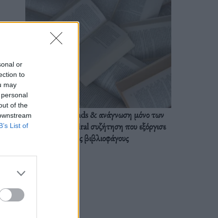
sonal or
ection to
ou may
 personal
out of the
BookTok trends & ανάγνωση μόνο των
 downstream
διαλόγων: Η viral συζήτηση που εξόργισε
B’s List of
τους βιβλιοφάγους