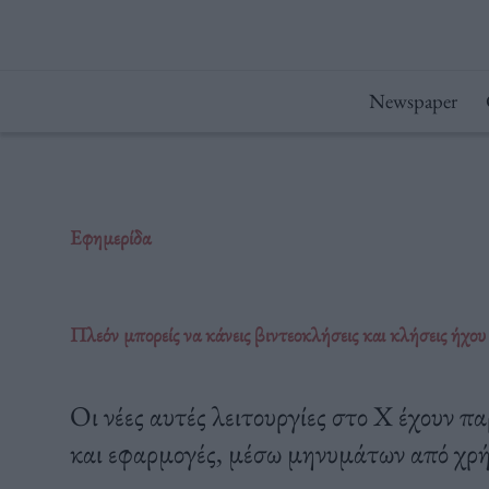
Μετάβαση
στο
περιεχόμενο
Newspaper
Εφημερίδα
Πλεόν μπορείς να κάνεις βιντεοκλήσεις και κλήσεις ήχο
Οι νέες αυτές λειτουργίες στο X έχουν π
και εφαρμογές, μέσω μηνυμάτων από χρή