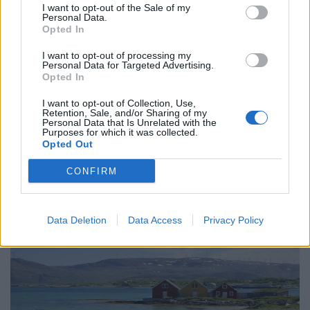
I want to opt-out of the Sale of my
Personal Data.
Opted In
Ταξίδι
I want to opt-out of processing my
Personal Data for Targeted Advertising.
Ταξίδια και φιλίες μιας χρήσης
Opted In
20.03.26
I want to opt-out of Collection, Use,
Retention, Sale, and/or Sharing of my
Personal Data that Is Unrelated with the
Purposes for which it was collected.
Στα ταξίδια γνωρίζεις ανθρώπους που σε καταλαβαίνουν
Opted Out
αμέσως, ίσως γιατί δεν θα τους ξαναδείς ποτέ. Και αυτό αλλάζει
τα πάντα.
CONFIRM
Data Deletion
Data Access
Privacy Policy