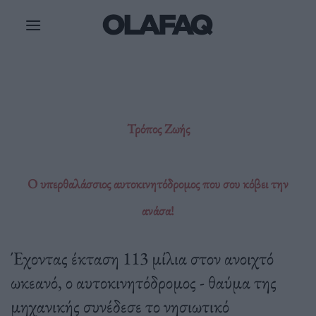
Μετάβαση
στο
περιεχόμενο
Τρόπος Ζωής
Ο υπερθαλάσσιος αυτοκινητόδρομος που σου κόβει την
ανάσα!
Έχοντας έκταση 113 μίλια στον ανοιχτό
ωκεανό, ο αυτοκινητόδρομος - θαύμα της
μηχανικής συνέδεσε το νησιωτικό