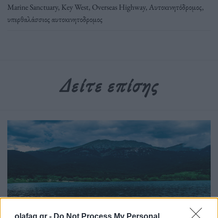
Marine Sanctuary
,
Key West
,
Overseas Highway
,
Αυτοκινητόδρομος
,
υπερθαλάσσιος αυτοκινητοδρομος
Δείτε επίσης
olafaq.gr -
Do Not Process My Personal