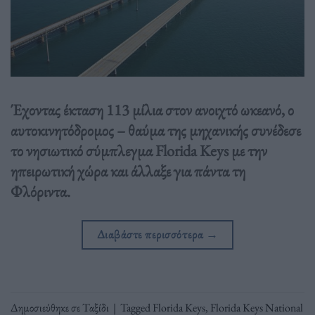
Έχοντας έκταση 113 μίλια στον ανοιχτό ωκεανό, ο
αυτοκινητόδρομος – θαύμα της μηχανικής συνέδεσε
το νησιωτικό σύμπλεγμα Florida Keys με την
ηπειρωτική χώρα και άλλαξε για πάντα τη
Φλόριντα.
Διαβάστε περισσότερα
→
Δημοσιεύθηκε σε
Ταξίδι
|
Tagged
Florida Keys
,
Florida Keys National