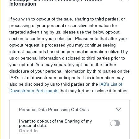
Information
Ταξίδι
Τα νησιά αδειάζουν το πορτοφόλι. Τα βουνά
If you wish to opt-out of the sale, sharing to third parties, or
processing of your personal or sensitive information for
γεμίζουν τις μπαταρίες
targeted advertising by us, please use the below opt-out
section to confirm your selection. Please note that after your
27.07.26
opt-out request is processed you may continue seeing
interest-based ads based on personal information utilized by
Η ακρίβεια αλλάζει τις καλοκαιρινές συνήθειες. Αντί για
us or personal information disclosed to third parties prior to
πανάκριβα ακτοπλοϊκά και γεμάτα νησιά, ανακάλυψε
your opt-out. You may separately opt-out of the further
προορισμούς όπου η φύση προσφέρει πραγματική δροσιά.
disclosure of your personal information by third parties on the
IAB’s list of downstream participants. This information may
also be disclosed by us to third parties on the
IAB’s List of
Downstream Participants
that may further disclose it to other
third parties.
Personal Data Processing Opt Outs
I want to opt-out of the Sharing of my
personal data.
Opted In