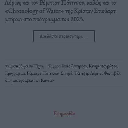
Λόρενς και τον Ρόμπερτ Πάτινσον, καθώς και το
«Chronology of Water» της Κρίστεν Στιούαρτ
μπήκαν στο πρόγραμμα του 2025.
Διαβάστε περισσότερα
→
Δημοσιεύθηκε σε
Τέχνη
|
Tagged
Γουές Άντερσον
,
Κινηματογράφος
,
Πρόγραμμα
,
Ρόμπερτ Πάτινσον
,
Σινεμά
,
Τζένιφερ Λόρενς
,
Φεστιβάλ
Κινηματογράφου των Καννών
Εφημερίδα