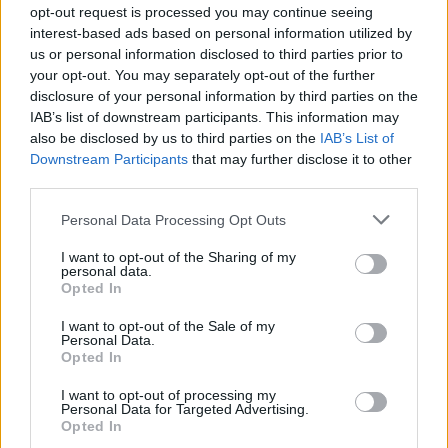
opt-out request is processed you may continue seeing
interest-based ads based on personal information utilized by
us or personal information disclosed to third parties prior to
your opt-out. You may separately opt-out of the further
disclosure of your personal information by third parties on the
IAB’s list of downstream participants. This information may
also be disclosed by us to third parties on the
IAB’s List of
Downstream Participants
that may further disclose it to other
third parties.
Personal Data Processing Opt Outs
I want to opt-out of the Sharing of my
Πηγή: Twitter
personal data.
Opted In
I want to opt-out of the Sale of my
Το φεστιβάλ ανακοινώνοντας την είδηση,
Personal Data.
Opted In
περιέγραψε την Gerwig ως «μια ηρωίδα της
σύγχρονης εποχής μας» που τάραξε το «status
I want to opt-out of processing my
Personal Data for Targeted Advertising.
quo».
Opted In