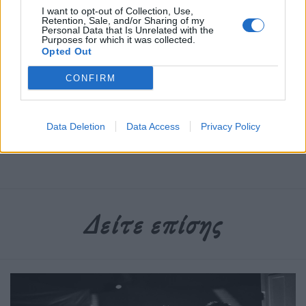
I want to opt-out of Collection, Use,
Retention, Sale, and/or Sharing of my
Διαβάστε περισσότερα
→
Personal Data that Is Unrelated with the
Purposes for which it was collected.
Opted Out
CONFIRM
Δημοσιεύθηκε σε
Τέχνη
|
Tagged
77ο Φεστιβάλ Κινηματογράφου των
Καννών
,
Barbie
,
Greta Gerwig
,
Κάννες
,
Σκηνοθέτρια
,
Φεστιβάλ
Data Deletion
Data Access
Privacy Policy
Κινηματογράφου των Καννών
Δείτε επίσης