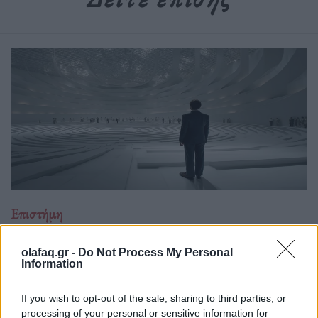
Επιστήμη
Το πείραμα της τρέλας: Η διπλή όψη του
LSD στην ψυχιατρική
olafaq.gr -
Do Not Process My Personal
Information
15.05.26
If you wish to opt-out of the sale, sharing to third parties, or
Η ιστορική διαδρομή του LSD στη θεραπευτική κι όσα μας
processing of your personal or sensitive information for