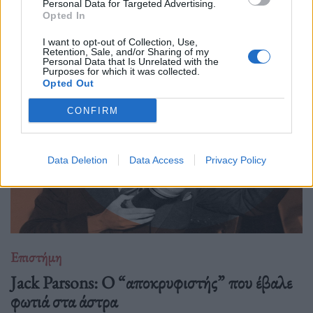
Personal Data for Targeted Advertising.
Η κουβέντα για το Διάστημα είναι πάντα ανοιχτή κι ας
Opted In
μονοπωλεί σήμερα ο πόλεμος. Ας δούμε μία ενδιαφέρουσα
I want to opt-out of Collection, Use,
προσέγγιση.
Retention, Sale, and/or Sharing of my
Personal Data that Is Unrelated with the
Purposes for which it was collected.
Opted Out
CONFIRM
Data Deletion
Data Access
Privacy Policy
Επιστήμη
Jack Parsons: O “αποκρυφιστής” που έβαλε
φωτιά στα άστρα