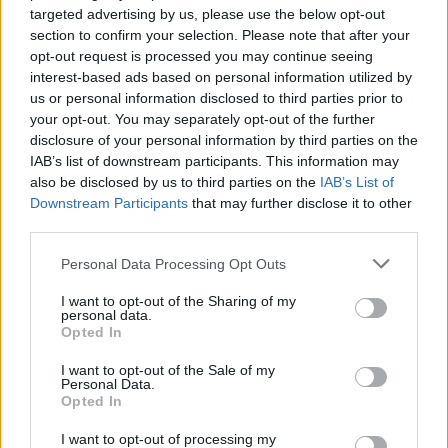
targeted advertising by us, please use the below opt-out
αφορούν σήμερα.
section to confirm your selection. Please note that after your
opt-out request is processed you may continue seeing
interest-based ads based on personal information utilized by
us or personal information disclosed to third parties prior to
your opt-out. You may separately opt-out of the further
disclosure of your personal information by third parties on the
IAB’s list of downstream participants. This information may
also be disclosed by us to third parties on the
IAB’s List of
Downstream Participants
that may further disclose it to other
third parties.
Personal Data Processing Opt Outs
I want to opt-out of the Sharing of my
personal data.
Επιστήμη
Opted In
Από τον Άρη μέχρι το μέλλον: Τι ψάχνουμε
I want to opt-out of the Sale of my
πραγματικά στο διάστημα
Personal Data.
Opted In
31.03.26
I want to opt-out of processing my