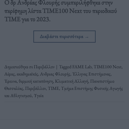
Ο δρ Ανδρέας Φλουρής συμπεριλήφθηκε στην
περίφημη λίστα TIME100 Next του περιοδικού
TIME για το 2023.
Διαβάστε περισσότερα
→
Δημοσιεύθηκε σε
Περιβάλλον
|
Tagged
FAME Lab
,
TIME100 Next
,
Αέρας
,
ακαδημαϊκός
,
Ανδρεας Φλουρής
,
Έλληνας Επιστήμονας
,
Έρευνα
,
θερμική καταπόνηση
,
Κλιματική Αλλαγή
,
Πανεπιστήμιο
Θεσσαλίας
,
Περιβάλλον
,
ΤΙΜΕ
,
Τμήμα Επιστήμης Φυσικής Αγωγής
και Αθλητισμού
,
Υγεία