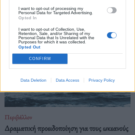
I want to opt-out of processing my
Νέα έρευνα λέει ότι το CO2 δεν καταστρέφει μόνο τον
Personal Data for Targeted Advertising.
Opted In
πλανήτη, τρώει αργά και τα κόκαλά μας. Ωραία, τουλάχιστον
θα φύγουμε πιο ανάλαφροι.
I want to opt-out of Collection, Use,
Retention, Sale, and/or Sharing of my
Personal Data that Is Unrelated with the
Purposes for which it was collected.
Opted Out
CONFIRM
Data Deletion
Data Access
Privacy Policy
Περιβάλλον
Δραματική προειδοποίηση για τους ωκεανούς