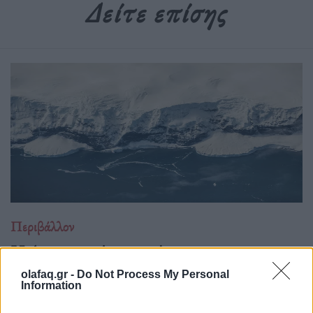
Δείτε επίσης
Περιβάλλον
Η Ανταρκτική καταρρέει
olafaq.gr -
Do Not Process My Personal
25.05.26
Information
Ο παγετώνας Thwaites στην Ανταρκτική, γνωστός και ως