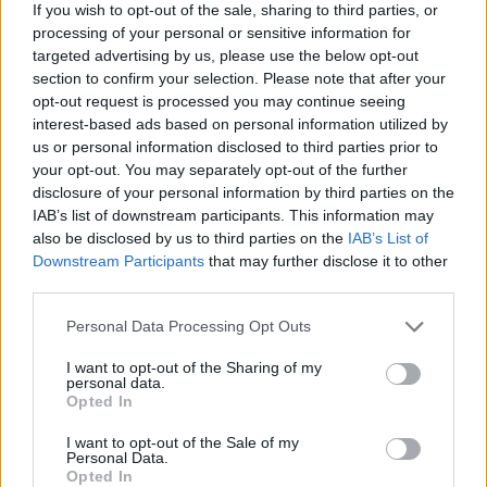
If you wish to opt-out of the sale, sharing to third parties, or
“Doomsday Glacier”, φαίνεται πως βρίσκεται πλέον ένα
processing of your personal or sensitive information for
βήμα πριν από τη διάλυση, με τους επιστήμονες να
targeted advertising by us, please use the below opt-out
προειδοποιούν για αλυσιδωτές επιπτώσεις στην
section to confirm your selection. Please note that after your
opt-out request is processed you may continue seeing
interest-based ads based on personal information utilized by
us or personal information disclosed to third parties prior to
your opt-out. You may separately opt-out of the further
disclosure of your personal information by third parties on the
IAB’s list of downstream participants. This information may
also be disclosed by us to third parties on the
IAB’s List of
Downstream Participants
that may further disclose it to other
third parties.
Personal Data Processing Opt Outs
I want to opt-out of the Sharing of my
personal data.
Περιβάλλον
Opted In
Αναπνέεις; Κακό για τα κόκαλά σου
I want to opt-out of the Sale of my
Personal Data.
Opted In
21.03.26