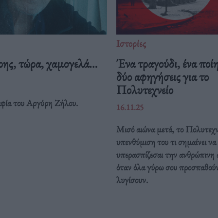
Ιστορίες
ης, τώρα, χαμογελά…
Ένα τραγούδι, ένα ποί
δύο αφηγήσεις για το
Πολυτεχνείο
φία του Αργύρη Ζήλου.
16.11.25
Μισό αιώνα μετά, το Πολυτεχνε
υπενθύμιση του τι σημαίνει να
υπερασπίζεσαι την ανθρώπινη 
όταν όλα γύρω σου προσπαθούν
λυγίσουν.