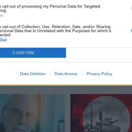
to opt-out of processing my Personal Data for Targeted
ing.
In
o opt-out of Collection, Use, Retention, Sale, and/or Sharing
ersonal Data that Is Unrelated with the Purposes for which it
ados
lected.
Out
CONFIRM
Δείτε επίσης
Data Deletion
Data Access
Privacy Policy