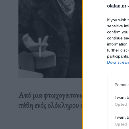
olafaq.gr 
If you wish 
sensitive in
confirm you
continue se
information 
further disc
participants
Downstream 
Persona
Από μια φτωχογειτονιά της Λισαβόνας
I want t
πάθη ενός ολόκληρου πλανήτη. Και συν
Opted 
I want t
Opted 
Διαβάστε 