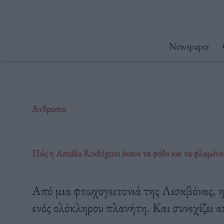
Μετάβαση
στο
περιεχόμενο
Newspaper
Άνθρωποι
Πώς η Amália Rodrigues έκανε τα φάδο και τα φλαμέν
Από μια φτωχογειτονιά της Λισαβόνας, 
ενός ολόκληρου πλανήτη. Και συνεχίζει α