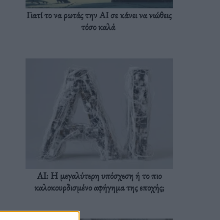
Γιατί το να ρωτάς την AI σε κάνει να νιώθεις
τόσο καλά
AI: Η μεγαλύτερη υπόσχεση ή το πιο
καλοκουρδισμένο αφήγημα της εποχής;