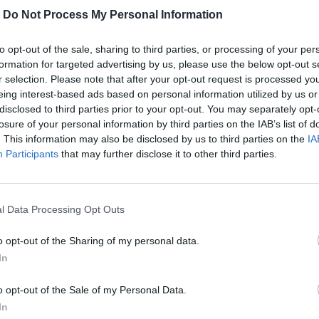
-
Do Not Process My Personal Information
to opt-out of the sale, sharing to third parties, or processing of your per
formation for targeted advertising by us, please use the below opt-out s
r selection. Please note that after your opt-out request is processed y
eing interest-based ads based on personal information utilized by us or
disclosed to third parties prior to your opt-out. You may separately opt-
losure of your personal information by third parties on the IAB’s list of
. This information may also be disclosed by us to third parties on the
IA
Participants
that may further disclose it to other third parties.
l Data Processing Opt Outs
, η Amália Rodrigues τραγούδησε τα
o opt-out of the Sharing of my personal data.
εχίζει ακάθεκτη στον χρόνο.
In
o opt-out of the Sale of my Personal Data.
In
περισσότερα
→