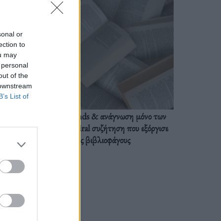
sonal or
ection to
ou may
 personal
out of the
 downstream
B’s List of
BookTok trends & ανάγνωση μόνο των
διαλόγων: Η viral συζήτηση που εξόργισε
τους βιβλιοφάγους