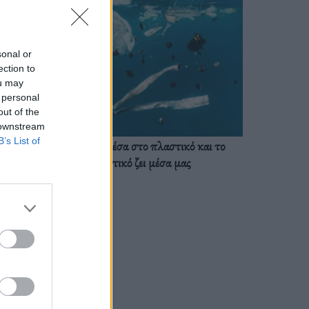
sonal or
ection to
ou may
 personal
out of the
 downstream
B’s List of
Ζούμε ήδη μέσα στο πλαστικό και το
πλαστικό ζει μέσα μας