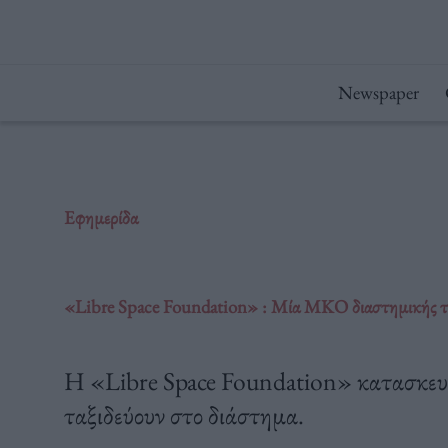
Μετάβαση
στο
περιεχόμενο
Newspaper
Εφημερίδα
«Libre Space Foundation» : Μία ΜΚΟ διαστημικής τε
Η «Libre Space Foundation» κατασκευά
ταξιδεύουν στο διάστημα.