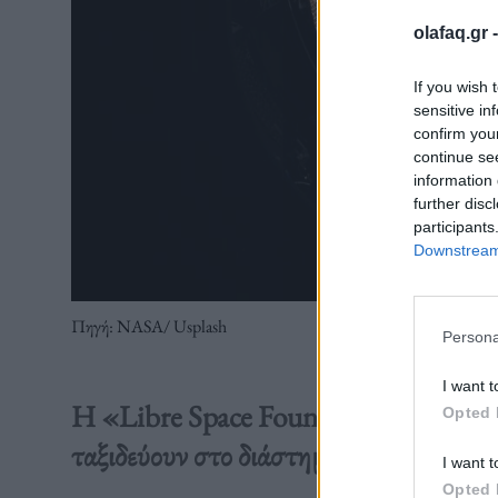
olafaq.gr 
If you wish 
sensitive in
confirm you
continue se
information 
further disc
participants
Downstream 
Πηγή: NASA/ Usplash
Persona
I want t
Η «Libre Space Foundation» κατασκε
Opted 
ταξιδεύουν στο διάστημα.
I want t
Opted 