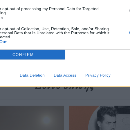
περισσότερα
→
to opt-out of processing my Personal Data for Targeted
ing.
In
o opt-out of Collection, Use, Retention, Sale, and/or Sharing
ersonal Data that Is Unrelated with the Purposes for which it
lected.
Out
IDLOC
,
διάστημα
,
Ευρωπαϊκό Οργανισμό Διαστήματος
CONFIRM
Data Deletion
Data Access
Privacy Policy
Δείτε επίσης