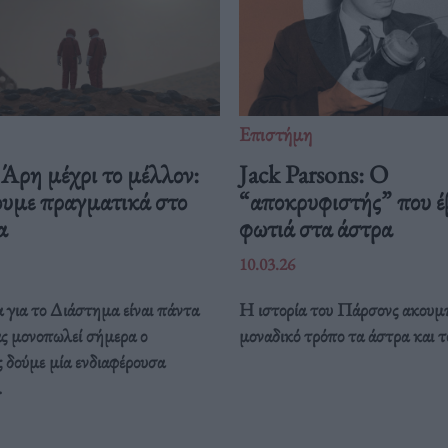
Επιστήμη
Άρη μέχρι το μέλλον:
Jack Parsons: O
ουμε πραγματικά στο
“αποκρυφιστής” που έ
μα
φωτιά στα άστρα
10.03.26
 για το Διάστημα είναι πάντα
Η ιστορία του Πάρσονς ακουμπ
ας μονοπωλεί σήμερα ο
μοναδικό τρόπο τα άστρα και τ
 δούμε μία ενδιαφέρουσα
.