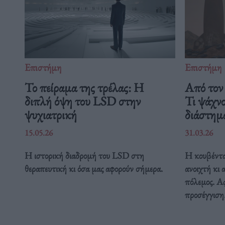
Επιστήμη
Επιστήμη
Το πείραμα της τρέλας: Η
Από τον 
διπλή όψη του LSD στην
Τι ψάχν
ψυχιατρική
διάστη
15.05.26
31.03.26
Η ιστορική διαδρομή του LSD στη
Η κουβέντα
θεραπευτική κι όσα μας αφορούν σήμερα.
ανοιχτή κι 
πόλεμος. Ας
προσέγγιση