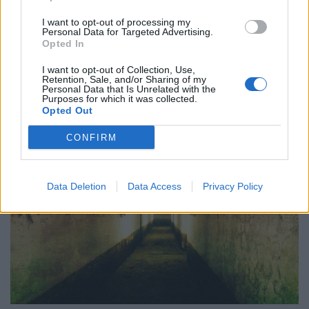
Πόλη
I want to opt-out of processing my
Personal Data for Targeted Advertising.
Τα σιωπηλά γλυπτά των Αθηνών
Opted In
I want to opt-out of Collection, Use,
16.07.24
Retention, Sale, and/or Sharing of my
Personal Data that Is Unrelated with the
Purposes for which it was collected.
Μια χαρτογράφηση της πόλης μέσα από μερικά γνωστά
Opted Out
αγάλματά της.
CONFIRM
Data Deletion
Data Access
Privacy Policy