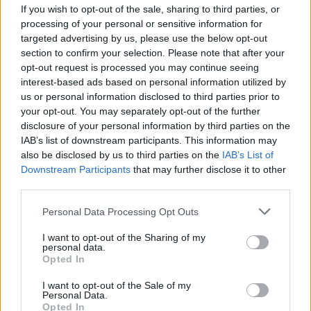
If you wish to opt-out of the sale, sharing to third parties, or
ουτοπία;
processing of your personal or sensitive information for
targeted advertising by us, please use the below opt-out
26.11.25
section to confirm your selection. Please note that after your
opt-out request is processed you may continue seeing
Η "πόλη των 30 Λεπτών" υπόσχεται μια καθημερινότητα
interest-based ads based on personal information utilized by
όπου τα πάντα βρίσκονται δίπλα μας, όμως μπορεί μια ιδέα
us or personal information disclosed to third parties prior to
βιώσιμης εγγύτητας να εφαρμοστεί σε ένα χαοτικό αστικό
your opt-out. You may separately opt-out of the further
τοπίο όπως η Αθήνα ή παραμένει μια ο
disclosure of your personal information by third parties on the
IAB’s list of downstream participants. This information may
also be disclosed by us to third parties on the
IAB’s List of
Downstream Participants
that may further disclose it to other
third parties.
Personal Data Processing Opt Outs
I want to opt-out of the Sharing of my
personal data.
Opted In
I want to opt-out of the Sale of my
Personal Data.
Opted In