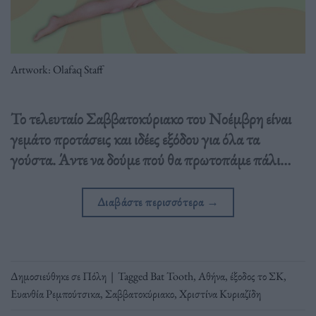
Artwork: Olafaq Staff
Το τελευταίο Σαββατοκύριακο του Νοέμβρη είναι
γεμάτο προτάσεις και ιδέες εξόδου για όλα τα
γούστα. Άντε να δούμε πού θα πρωτοπάμε πάλι…
Διαβάστε περισσότερα
→
Δημοσιεύθηκε σε
Πόλη
|
Tagged
Bat Tooth
,
Αθήνα
,
έξοδος το ΣΚ
,
Ευανθία Ρεμπούτσικα
,
Σαββατοκύριακο
,
Χριστίνα Κυριαζίδη