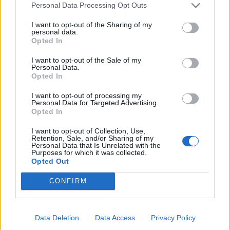
Personal Data Processing Opt Outs
Τεχνολογία
I want to opt-out of the Sharing of my
personal data.
Ελληνική τεχνολογία διακρίνεται
Opted In
παγκοσμίως: Το Brainfood Cloud κατακτά
I want to opt-out of the Sale of my
το Global Impact Award στο World Startup
Personal Data.
Opted In
Fest
I want to opt-out of processing my
30.06.26
Personal Data for Targeted Advertising.
Opted In
Επιλέχθηκε ανάμεσα σε χιλιάδες συμμετοχές ως μία από τις
I want to opt-out of Collection, Use,
Retention, Sale, and/or Sharing of my
μόλις πέντε startups παγκοσμίως που παρουσίασαν τη λύση
Personal Data that Is Unrelated with the
τους στην Κεντρική Σκηνή του We Make Future 2026, μίας
Purposes for which it was collected.
Opted Out
από τις μεγαλύτερες διεθνείς διο
CONFIRM
Data Deletion
Data Access
Privacy Policy