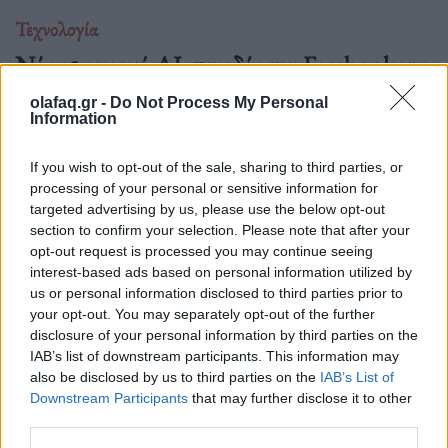
Τεχνολογία
Νέα εφαρμογή AI-συνοδός του Facebook για
δημιουργούς περιεχομένου
olafaq.gr -
Do Not Process My Personal
Information
06.07.26
If you wish to opt-out of the sale, sharing to third parties, or
Το Facebook επανασχεδιάζει το Creator Studio ως αυτόνομη
processing of your personal or sensitive information for
εφαρμογή με AI βοηθό: εξατομικευμένες.
targeted advertising by us, please use the below opt-out
section to confirm your selection. Please note that after your
opt-out request is processed you may continue seeing
interest-based ads based on personal information utilized by
us or personal information disclosed to third parties prior to
your opt-out. You may separately opt-out of the further
disclosure of your personal information by third parties on the
IAB’s list of downstream participants. This information may
also be disclosed by us to third parties on the
IAB’s List of
Downstream Participants
that may further disclose it to other
third parties.