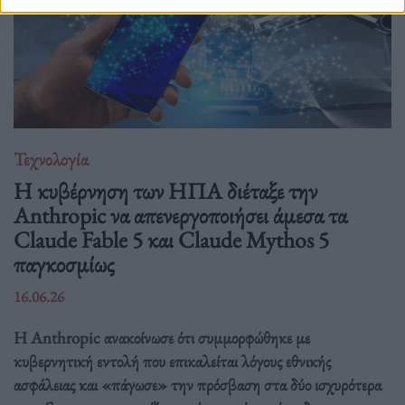
Τεχνολογία
Η κυβέρνηση των ΗΠΑ διέταξε την
Anthropic να απενεργοποιήσει άμεσα τα
Claude Fable 5 και Claude Mythos 5
παγκοσμίως
16.06.26
Η Anthropic ανακοίνωσε ότι συμμορφώθηκε με
κυβερνητική εντολή που επικαλείται λόγους εθνικής
ασφάλειας και «πάγωσε» την πρόσβαση στα δύο ισχυρότερα