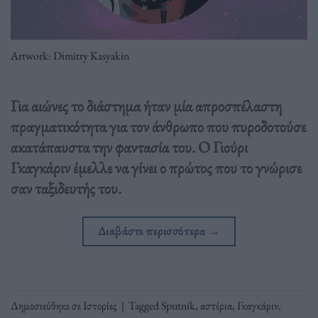
Artwork: Dimitry Kasyakin
Για αιώνες το διάστημα ήταν μία απροσπέλαστη
πραγματικότητα για τον άνθρωπο που πυροδοτούσε
ακατάπαυστα την φαντασία του. Ο Γιούρι
Γκαγκάριν έμελλε να γίνει ο πρώτος που το γνώρισε
σαν ταξιδευτής του.
Διαβάστε περισσότερα
→
Δημοσιεύθηκε σε
Ιστορίες
|
Tagged
Sputnik
,
αστέρια
,
Γκαγκάριν
,