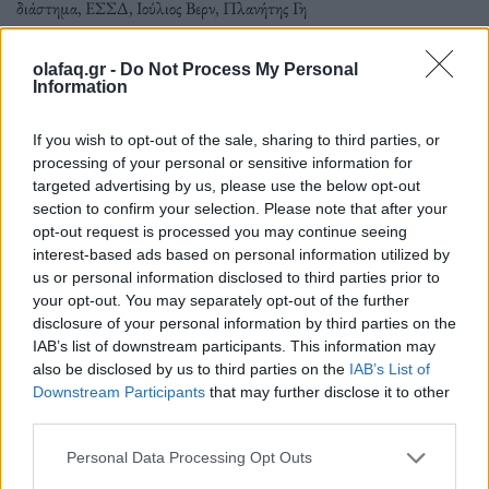
διάστημα
,
ΕΣΣΔ
,
Ιούλιος Βερν
,
Πλανήτης Γη
olafaq.gr -
Do Not Process My Personal
Information
Τρόπος Ζωής
If you wish to opt-out of the sale, sharing to third parties, or
processing of your personal or sensitive information for
targeted advertising by us, please use the below opt-out
section to confirm your selection. Please note that after your
Ποιος είπε ότι στη Σοβιετική Ένωση δεν έκαναν σεξ;
opt-out request is processed you may continue seeing
interest-based ads based on personal information utilized by
us or personal information disclosed to third parties prior to
Κρυφοκοιτάζοντας από την κλειδαρότρυπα
your opt-out. You may separately opt-out of the further
των Σοβιετικών, βλέπουμε τις σεξουαλικές
disclosure of your personal information by third parties on the
IAB’s list of downstream participants. This information may
τους συνήθειες, τα ταμπού και τις
also be disclosed by us to third parties on the
IAB’s List of
Downstream Participants
that may further disclose it to other
ανθρώπινες σχέσεις τους.
third parties.
Personal Data Processing Opt Outs