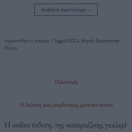
Διαβάστε περισσότερα
→
Δημοσιεύθηκε σε
Απόψεις
|
Tagged
ΕΣΣΔ
,
Μιχαήλ Γκορμπατσόφ
,
Πούτιν
Πολιτισμός
Η διάλυση μιας υπερδύναμης μέσα από εικόνες
Η online έκθεση, της νεοϋορκέζικης γκαλερί