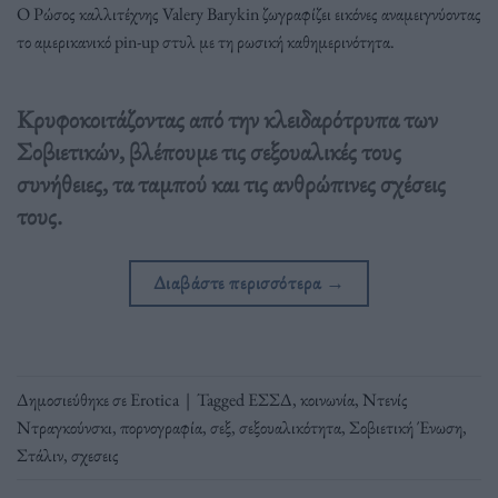
Ο Ρώσος καλλιτέχνης Valery Barykin ζωγραφίζει εικόνες αναμειγνύοντας
το αμερικανικό pin-up στυλ με τη ρωσική καθημερινότητα.
Κρυφοκοιτάζοντας από την κλειδαρότρυπα των
Σοβιετικών, βλέπουμε τις σεξουαλικές τους
συνήθειες, τα ταμπού και τις ανθρώπινες σχέσεις
τους.
Διαβάστε περισσότερα
→
Δημοσιεύθηκε σε
Erotica
|
Tagged
ΕΣΣΔ
,
κοινωνία
,
Ντενίς
Ντραγκούνσκι
,
πορνογραφία
,
σεξ
,
σεξουαλικότητα
,
Σοβιετική Ένωση
,
Στάλιν
,
σχεσεις