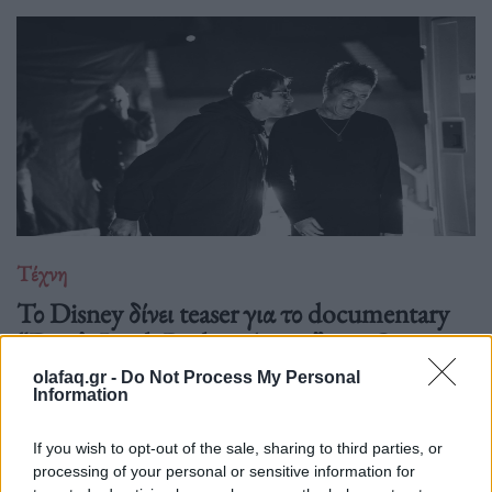
Τέχνη
Το Disney δίνει teaser για το documentary
“Don’t Look Back in Anger” των Oasis
olafaq.gr -
Do Not Process My Personal
07.07.26
Information
Το "Don’t Look Back in Anger" καταγράφει την επανένωση
If you wish to opt-out of the sale, sharing to third parties, or
των Oasis και την sold-out περιοδεία “Oasis Live
processing of your personal or sensitive information for