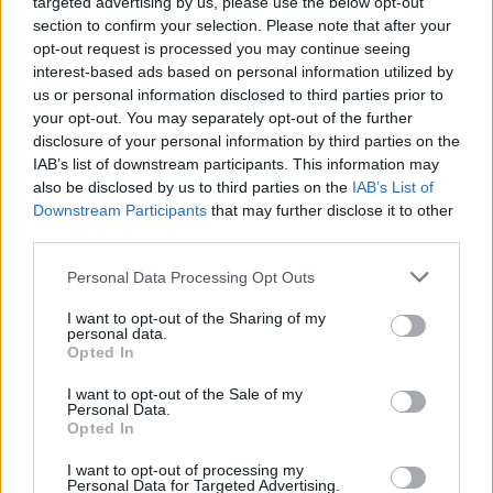
targeted advertising by us, please use the below opt-out
section to confirm your selection. Please note that after your
opt-out request is processed you may continue seeing
interest-based ads based on personal information utilized by
us or personal information disclosed to third parties prior to
your opt-out. You may separately opt-out of the further
disclosure of your personal information by third parties on the
IAB’s list of downstream participants. This information may
also be disclosed by us to third parties on the
IAB’s List of
Downstream Participants
that may further disclose it to other
third parties.
Personal Data Processing Opt Outs
Τέχνη
I want to opt-out of the Sharing of my
Philip Glass: Παγκόσμια γιορτή για τα 90ά
personal data.
Opted In
γενέθλιά του με πρεμιέρα της “Συμφωνίας
Νο. 15: Lincoln”
I want to opt-out of the Sale of my
Personal Data.
Opted In
29.05.26
I want to opt-out of processing my
Ο Philip Glass θα γιορτάσει τα 90ά του γενέθλια στις 31
Personal Data for Targeted Advertising.