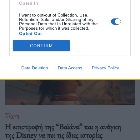
Opted In
Ιανουαρίου 2027 με μια πολυετή, διεθνή σειρά εκδηλώσεων
που κορυφώνεται με την παγκόσμια πρεμιέρα της "Συμφωνίας
I want to opt-out of Collection, Use,
Retention, Sale, and/or Sharing of my
Νο. 15: Lincoln" και επετειακά
Personal Data that Is Unrelated with the
Purposes for which it was collected.
Opted Out
CONFIRM
Data Deletion
Data Access
Privacy Policy
Τέχνη
Η επιστροφή της “Βαϊάνα” και η ανάγκη
της Disney να πει τις ίδιες ιστορίες