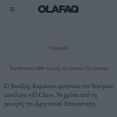
Μετάβαση
στο
περιεχόμενο
Εφημερίδα
Ένα θεατρικό ταξίδι της ζωής του Ernesto Che Guevara
Ο Βασίλης Κυριάκου ερμηνεύει τον θεατρικό
μονόλογο «El Che», 94 χρόνια από τη
γέννησή του Αργεντινού Επαναστάτη.