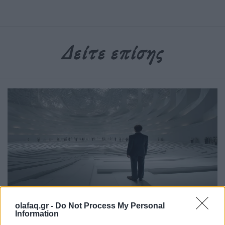
Δείτε επίσης
Επιστήμη
olafaq.gr -
Do Not Process My Personal
Information
Το πείραμα της τρέλας: Η διπλή όψη του