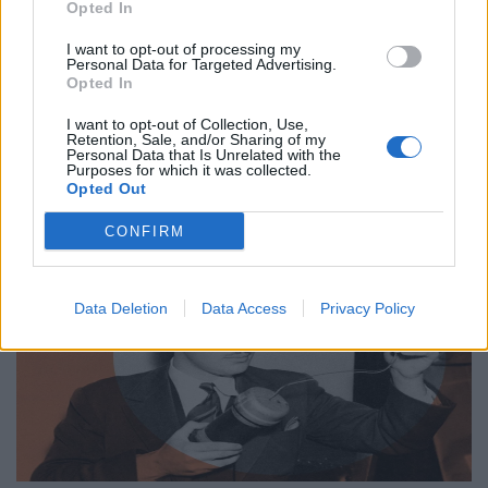
Opted In
Από τον Άρη μέχρι το μέλλον: Τι ψάχνουμε
πραγματικά στο διάστημα
I want to opt-out of processing my
Personal Data for Targeted Advertising.
Opted In
31.03.26
I want to opt-out of Collection, Use,
Η κουβέντα για το Διάστημα είναι πάντα ανοιχτή κι ας
Retention, Sale, and/or Sharing of my
Personal Data that Is Unrelated with the
μονοπωλεί σήμερα ο πόλεμος. Ας δούμε μία ενδιαφέρουσα
Purposes for which it was collected.
Opted Out
προσέγγιση.
CONFIRM
Data Deletion
Data Access
Privacy Policy