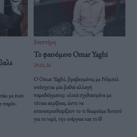
Επιστήμη
Το φαινόμενο Omar Yaghi
βαλε
29.01.26
Ο Omar Yaghi, βραβευμένος με Νόμπελ
υπόσχεται μία βαθιά αλλαγή
παραδείγματος: υλικά σχεδιασμένα με
άει με έναν
τέτοια ακρίβεια, ώστε να
ο παρόν.
επαναπροσδιορίζουν το τι θεωρούμε δυνατό
για το νερό, την ενέργεια και το ίδ