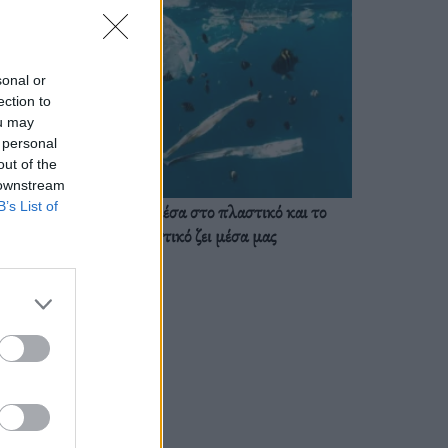
sonal or
ection to
ou may
 personal
out of the
 downstream
B’s List of
Ζούμε ήδη μέσα στο πλαστικό και το
πλαστικό ζει μέσα μας