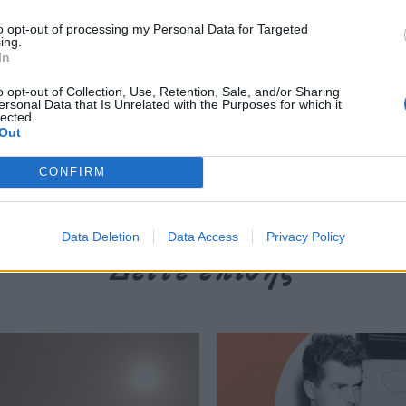
περισσότερα
→
to opt-out of processing my Personal Data for Targeted
ing.
In
o opt-out of Collection, Use, Retention, Sale, and/or Sharing
ersonal Data that Is Unrelated with the Purposes for which it
lected.
Out
CONFIRM
Data Deletion
Data Access
Privacy Policy
Δείτε επίσης