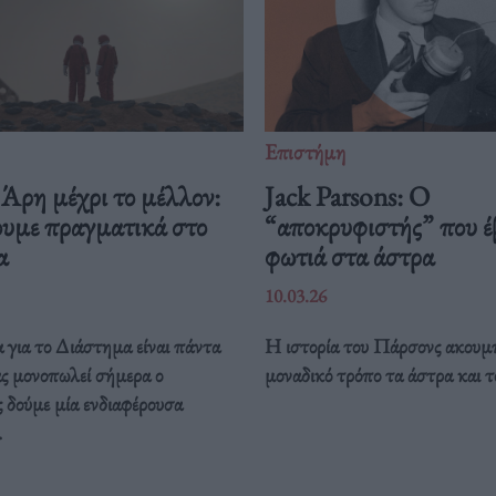
Επιστήμη
Άρη μέχρι το μέλλον:
Jack Parsons: O
ουμε πραγματικά στο
“αποκρυφιστής” που έ
μα
φωτιά στα άστρα
10.03.26
 για το Διάστημα είναι πάντα
Η ιστορία του Πάρσονς ακουμπ
ας μονοπωλεί σήμερα ο
μοναδικό τρόπο τα άστρα και τ
 δούμε μία ενδιαφέρουσα
.