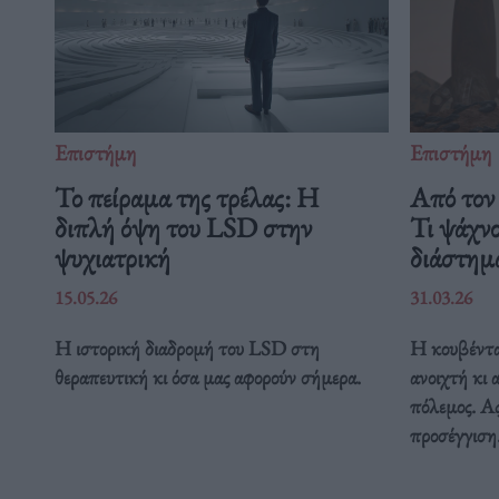
Επιστήμη
Επιστήμη
Το πείραμα της τρέλας: Η
Από τον 
διπλή όψη του LSD στην
Τι ψάχν
ψυχιατρική
διάστη
15.05.26
31.03.26
Η ιστορική διαδρομή του LSD στη
Η κουβέντα
θεραπευτική κι όσα μας αφορούν σήμερα.
ανοιχτή κι 
πόλεμος. Ας
προσέγγιση