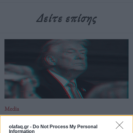
Δείτε επίσης
Media
Είναι το Truth Social το πιο ακριβό meme
της εποχής μας;
olafaq.gr -
Do Not Process My Personal
Information