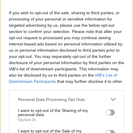
20.03.26
If you wish to opt-out of the sale, sharing to third parties, or
Η πλατφόρμα του Tραμπ καίει εκατομμύρια, οι μετοχές
processing of your personal or sensitive information for
καταρρέουν και κάπου ανάμεσα σε Bitcoin και πυρηνική
targeted advertising by us, please use the below opt-out
section to confirm your selection. Please note that after your
σύντηξη, η «αλήθεια» μοιάζει όλο και πιο ακριβό αστείο.
opt-out request is processed you may continue seeing
interest-based ads based on personal information utilized by
us or personal information disclosed to third parties prior to
your opt-out. You may separately opt-out of the further
disclosure of your personal information by third parties on the
IAB’s list of downstream participants. This information may
also be disclosed by us to third parties on the
IAB’s List of
Downstream Participants
that may further disclose it to other
third parties.
Personal Data Processing Opt Outs
I want to opt-out of the Sharing of my
personal data.
Opted In
Media
I want to opt-out of the Sale of my