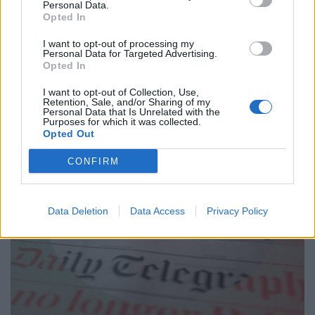
O Άλεξ Χόνολντ κατέκτησε άλλη μια
Personal Data.
κορυφή σε ζωντανή μετάδοση
Opted In
26.01.26
I want to opt-out of processing my
Personal Data for Targeted Advertising.
Opted In
Ο Άλεξ Χόνολντ σκαρφάλωσε τον Taipei 101 χωρίς σχοινιά,
γράφοντας ιστορία σε ζωντανή μετάδοση και ανοίγοντας τη
I want to opt-out of Collection, Use,
Retention, Sale, and/or Sharing of my
συζήτηση για τα όρια της τόλμης, της τεχνολογίας και της
Personal Data that Is Unrelated with the
Purposes for which it was collected.
δημόσιας έκθεσης του κινδύνου.
Opted Out
CONFIRM
Data Deletion
Data Access
Privacy Policy