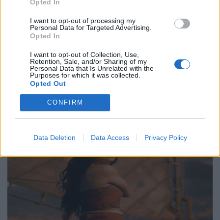
γενέθλιά του με πρεμιέρα της “Συμφωνίας
Opted In
Νο. 15: Lincoln”
I want to opt-out of processing my
Personal Data for Targeted Advertising.
29.05.26
Opted In
I want to opt-out of Collection, Use,
Ο Philip Glass θα γιορτάσει τα 90ά του γενέθλια στις 31
Retention, Sale, and/or Sharing of my
Personal Data that Is Unrelated with the
Ιανουαρίου 2027 με μια πολυετή, διεθνή σειρά εκδηλώσεων
Purposes for which it was collected.
που κορυφώνεται με την παγκόσμια πρεμιέρα της "Συμφωνίας
Opted Out
Νο. 15: Lincoln" και επετειακά
CONFIRM
Data Deletion
Data Access
Privacy Policy