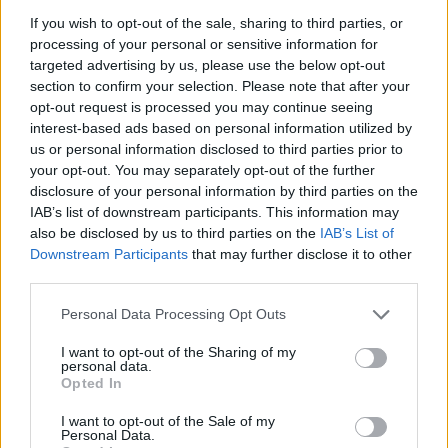
07.07.26
If you wish to opt-out of the sale, sharing to third parties, or
processing of your personal or sensitive information for
targeted advertising by us, please use the below opt-out
Το "Don’t Look Back in Anger" καταγράφει την επανένωση
section to confirm your selection. Please note that after your
των Oasis και την sold-out περιοδεία “Oasis Live
opt-out request is processed you may continue seeing
interest-based ads based on personal information utilized by
us or personal information disclosed to third parties prior to
your opt-out. You may separately opt-out of the further
disclosure of your personal information by third parties on the
IAB’s list of downstream participants. This information may
also be disclosed by us to third parties on the
IAB’s List of
Downstream Participants
that may further disclose it to other
third parties.
Personal Data Processing Opt Outs
I want to opt-out of the Sharing of my
personal data.
Opted In
Τέχνη
I want to opt-out of the Sale of my
Philip Glass: Παγκόσμια γιορτή για τα 90ά
Personal Data.