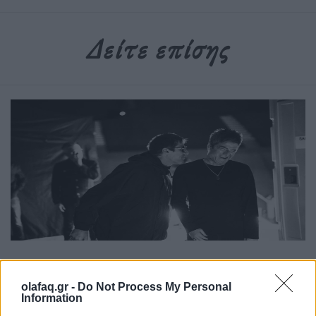
Δείτε επίσης
Τέχνη
Το Disney δίνει teaser για το documentary
olafaq.gr -
Do Not Process My Personal
Information
“Don’t Look Back in Anger” των Oasis