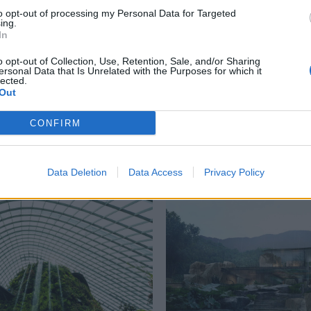
to opt-out of processing my Personal Data for Targeted
ing.
In
ήκη
,
εγκαταλελειμμένο
,
Κίνα
,
λατομείο
o opt-out of Collection, Use, Retention, Sale, and/or Sharing
ersonal Data that Is Unrelated with the Purposes for which it
lected.
Out
CONFIRM
Δείτε επίσης
Data Deletion
Data Access
Privacy Policy