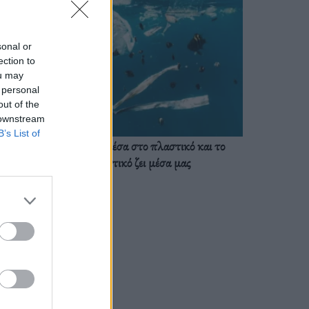
sonal or
ection to
ou may
 personal
out of the
 downstream
B’s List of
Ζούμε ήδη μέσα στο πλαστικό και το
πλαστικό ζει μέσα μας