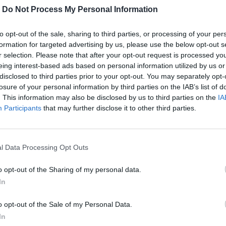
-
Do Not Process My Personal Information
to opt-out of the sale, sharing to third parties, or processing of your per
formation for targeted advertising by us, please use the below opt-out s
r selection. Please note that after your opt-out request is processed y
eing interest-based ads based on personal information utilized by us or
disclosed to third parties prior to your opt-out. You may separately opt-
losure of your personal information by third parties on the IAB’s list of
. This information may also be disclosed by us to third parties on the
IA
Participants
that may further disclose it to other third parties.
μμένων λατομείων επανασυνδέει την
l Data Processing Opt Outs
 και κληρονομιά της.
o opt-out of the Sharing of my personal data.
In
περισσότερα
→
o opt-out of the Sale of my Personal Data.
In