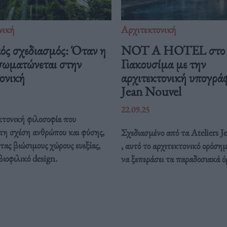
νική
Αρχιτεκτονική
ός σχεδιασμός: Όταν η
NOT A HOTEL στο 
σωματώνεται στην
Γιακουσίμα με την
ονική
αρχιτεκτονική υπογρά
Jean Nouvel
22.09.25
κτονική φιλοσοφία που
 τη σχέση ανθρώπου και φύσης,
Σχεδιασμένο από τα Ateliers 
ας βιώσιμους χώρους ευεξίας,
, αυτό το αρχιτεκτονικό ορόσημ
βιοφιλικό design.
να ξεπεράσει τα παραδοσιακά ό