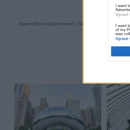
I want 
Advertis
Opted 
Δημοσιεύθηκε σε
Αρχιτεκτονική
|
Tagged
αρχιτεκτονική
,
Βιβλιοθ
I want t
of my P
was col
Opted 