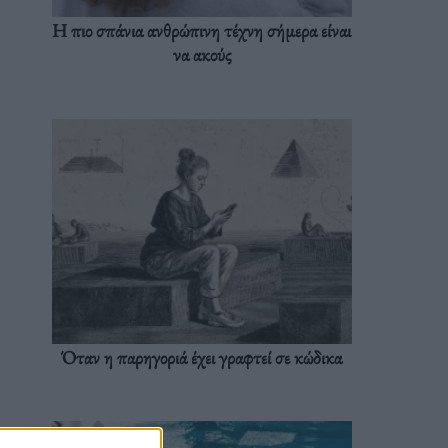
Η πιο σπάνια ανθρώπινη τέχνη σήμερα είναι
να ακούς
Όταν η παρηγοριά έχει γραφτεί σε κώδικα