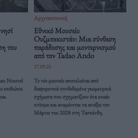
Αρχιτεκτονική
νησί
Εθνικό Μουσείο
Ουζμπεκιστάν: Μια σύνθεση
φη του
παράδοσης και μοντερνισμού
από τον Tadao Ando
17.09.25
Jean Nouvel
Το νέο μουσείο αποτελείται από
ο επιδιώκει
διαφορετικά συνδεδεμένα γεωμετρικά
ρια.
σχήματα που σχηματίζουν ένα ενιαίο
κτίσμα και αναμένεται να ανοίξει τον
Μάρτιο του 2028 στη Τασκένδη.