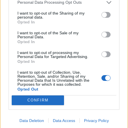
Personal Data Processing Opt Outs
Τεχνολογία
I want to opt-out of the Sharing of my
personal data.
Ελληνική τεχνολογία διακρίνεται
Opted In
παγκοσμίως: Το Brainfood Cloud κατακτά
I want to opt-out of the Sale of my
το Global Impact Award στο World Startup
Personal Data.
Opted In
Fest
I want to opt-out of processing my
30.06.26
Personal Data for Targeted Advertising.
Opted In
Επιλέχθηκε ανάμεσα σε χιλιάδες συμμετοχές ως μία από τις
I want to opt-out of Collection, Use,
μόλις πέντε startups παγκοσμίως που παρουσίασαν τη λύση
Retention, Sale, and/or Sharing of my
Personal Data that Is Unrelated with the
τους στην Κεντρική Σκηνή του We Make Future 2026, μίας
Purposes for which it was collected.
Opted Out
από τις μεγαλύτερες διεθνείς διο
CONFIRM
Data Deletion
Data Access
Privacy Policy