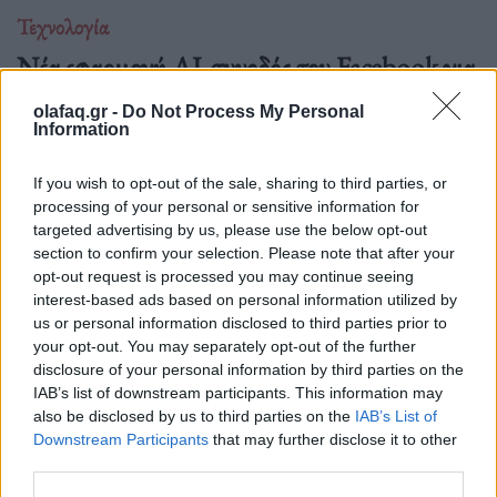
Τεχνολογία
Νέα εφαρμογή AI-συνοδός του Facebook για
δημιουργούς περιεχομένου
olafaq.gr -
Do Not Process My Personal
Information
06.07.26
Το Facebook επανασχεδιάζει το Creator Studio ως αυτόνομη
If you wish to opt-out of the sale, sharing to third parties, or
processing of your personal or sensitive information for
εφαρμογή με AI βοηθό: εξατομικευμένες.
targeted advertising by us, please use the below opt-out
section to confirm your selection. Please note that after your
opt-out request is processed you may continue seeing
interest-based ads based on personal information utilized by
us or personal information disclosed to third parties prior to
your opt-out. You may separately opt-out of the further
disclosure of your personal information by third parties on the
IAB’s list of downstream participants. This information may
also be disclosed by us to third parties on the
IAB’s List of
Downstream Participants
that may further disclose it to other
third parties.