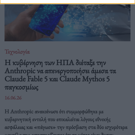
Τεχνολογία
Η κυβέρνηση των ΗΠΑ διέταξε την
Anthropic να απενεργοποιήσει άμεσα τα
Claude Fable 5 και Claude Mythos 5
παγκοσμίως
16.06.26
Η Anthropic ανακοίνωσε ότι συμμορφώθηκε με
κυβερνητική εντολή που επικαλείται λόγους εθνικής
ασφάλειας και «πάγωσε» την πρόσβαση στα δύο ισχυρότερα
μοντέλα της, υποστηρίζοντας ότι το μέτρο είναι δυσαν