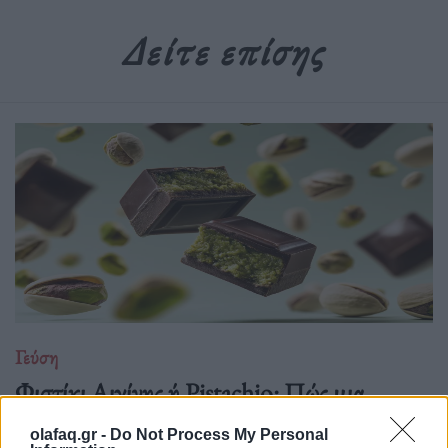
Δείτε επίσης
Γεύση
Φιστίκι Αιγίνης ή Pistachio: Πώς μια
σοκολάτα στο Ντουμπάι άλλαξε το παιχνίδι
olafaq.gr -
Do Not Process My Personal