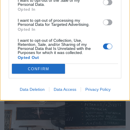
I want to opt-out of the Sale of my
Λινού Σουμπάσης και Σία: Η απλότητα σαν
Personal Data.
Opted In
καινοτομία
I want to opt-out of processing my
02.08.25
Personal Data for Targeted Advertising.
Opted In
Στη γειτονιά του Ψυρρή, στην οδό Μελανθίου, ανάμεσα στα
I want to opt-out of Collection, Use,
café - bars που απλώνονται σε σειρά, το εστιατόριο με το
Retention, Sale, and/or Sharing of my
Personal Data that Is Unrelated with the
περίεργο όνομα "Λινού Σουμπάσης και Σία" ξεχωρίζει για τον
Purposes for which it was collected.
Opted Out
σπάνιο συνδυασμό ιδιορρυθμία
CONFIRM
Data Deletion
Data Access
Privacy Policy