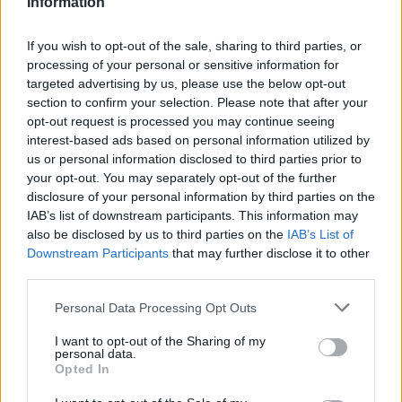
Information
04.10.25
Κάποτε ήταν ένα σνακ πρώτης κατηγορίας, και μετά έσπασε
If you wish to opt-out of the sale, sharing to third parties, or
processing of your personal or sensitive information for
το κέλυφος. Πώς ένα viral γλυκό ανέδειξε το φιστίκι σε
targeted advertising by us, please use the below opt-out
σύμβολο γαστρονομικής πολυτέλειας και άλλαξε τις συνήθειες
section to confirm your selection. Please note that after your
γεύσης διεθνώς.
opt-out request is processed you may continue seeing
interest-based ads based on personal information utilized by
us or personal information disclosed to third parties prior to
your opt-out. You may separately opt-out of the further
disclosure of your personal information by third parties on the
IAB’s list of downstream participants. This information may
also be disclosed by us to third parties on the
IAB’s List of
Downstream Participants
that may further disclose it to other
third parties.
Personal Data Processing Opt Outs
I want to opt-out of the Sharing of my
personal data.
Opted In
Γεύση