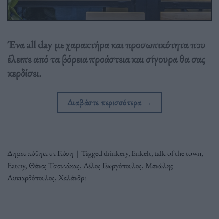
Ένα all day με χαρακτήρα και προσωπικότητα που
έλειπε από τα βόρεια προάστεια και σίγουρα θα σας
κερδίσει.
Διαβάστε περισσότερα
→
Δημοσιεύθηκε σε
Γεύση
|
Tagged
drinkery
,
Enkelt
,
talk of the town
,
Εatery
,
Θάνος Τσουνάκας
,
Λέλος Γεωργόπουλος
,
Μανώλης
Λυκιαρδόπουλος
,
Χαλάνδρι