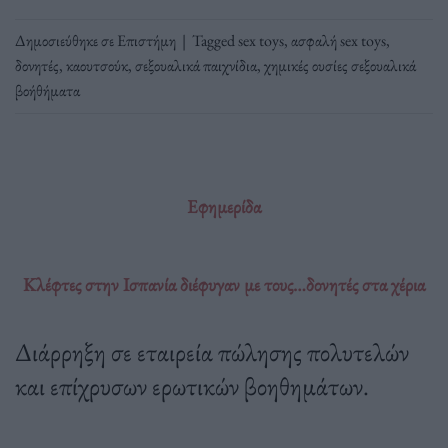
Δημοσιεύθηκε σε
Επιστήμη
|
Tagged
sex toys
,
ασφαλή sex toys
,
δονητές
,
καουτσούκ
,
σεξουαλικά παιχνίδια
,
χημικές ουσίες σεξουαλικά
βοήθήματα
Εφημερίδα
Κλέφτες στην Ισπανία διέφυγαν με τους…δονητές στα χέρια
Διάρρηξη σε εταιρεία πώλησης πολυτελών
και επίχρυσων ερωτικών βοηθημάτων.