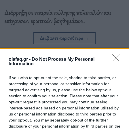
Διάρρηξη σε εταιρεία πώλησης πολυτελών και
επίχρυσων ερωτικών βοηθημάτων.
Διαβάστε περισσότερα
→
olafaq.gr -
Do Not Process My Personal
Information
Δημοσιεύθηκε σε
Διεθνή
|
Tagged
δονητές
,
Ισπανία
,
σεξ
,
σεξουαλικά
βοηθήματα
,
σεξουαλική ικανοποίηση
,
σεξουαλική υγεία
If you wish to opt-out of the sale, sharing to third parties, or
processing of your personal or sensitive information for
targeted advertising by us, please use the below opt-out
section to confirm your selection. Please note that after your
opt-out request is processed you may continue seeing
Τρόπος Ζωής
interest-based ads based on personal information utilized by
us or personal information disclosed to third parties prior to
your opt-out. You may separately opt-out of the further
disclosure of your personal information by third parties on the