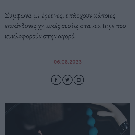
Σύμφωνα με έρευνες, υπάρχουν κάποιες
επικίνδυνες χημικές ουσίες στα sex toys που
κυκλοφορούν στην αγορά.
06.08.2023