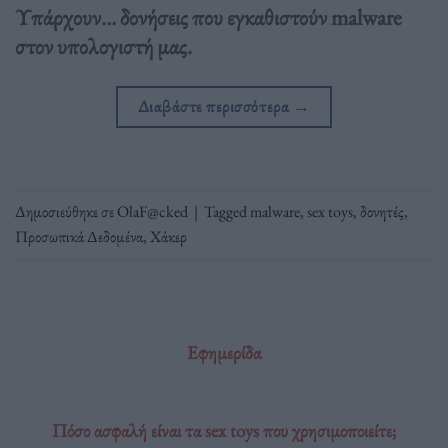
Υπάρχουν… δονήσεις που εγκαθιστούν malware
στον υπολογιστή μας.
Διαβάστε περισσότερα
→
Δημοσιεύθηκε σε
OlaF@cked
|
Tagged
malware
,
sex toys
,
δονητές
,
Προσωπικά Δεδομένα
,
Χάκερ
Εφημερίδα
Πόσο ασφαλή είναι τα sex toys που χρησιμοποιείτε;