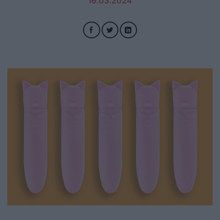
16.03.2024