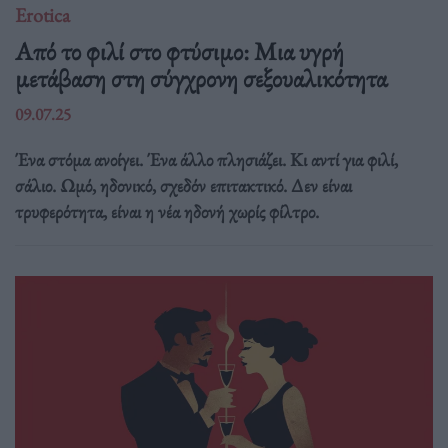
Erotica
Από το φιλί στο φτύσιμο: Μια υγρή
μετάβαση στη σύγχρονη σεξουαλικότητα
09.07.25
Ένα στόμα ανοίγει. Ένα άλλο πλησιάζει. Κι αντί για φιλί,
σάλιο. Ωμό, ηδονικό, σχεδόν επιτακτικό. Δεν είναι
τρυφερότητα, είναι η νέα ηδονή χωρίς φίλτρο.