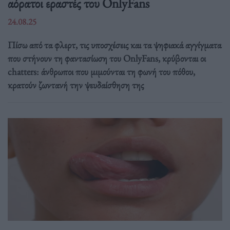
αόρατοι εραστές του OnlyFans
24.08.25
Πίσω από τα φλερτ, τις υποσχέσεις και τα ψηφιακά αγγίγματα
που στήνουν τη φαντασίωση του OnlyFans, κρύβονται οι
chatters: άνθρωποι που μιμούνται τη φωνή του πόθου,
κρατούν ζωντανή την ψευδαίσθηση της