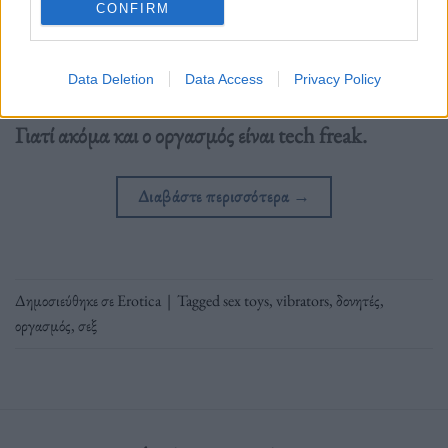
CONFIRM
Data Deletion
Data Access
Privacy Policy
Γιατί ακόμα και ο οργασμός είναι tech freak.
Διαβάστε περισσότερα
→
Δημοσιεύθηκε σε
Erotica
|
Tagged
sex toys
,
vibrators
,
δονητές
,
οργασμός
,
σεξ