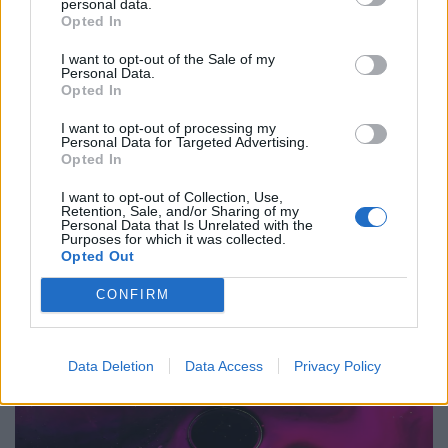
personal data.
Opted In
Μέλλον
I want to opt-out of the Sale of my
Η νέα πρόκληση της επιστήμης: Η ιατρική
Personal Data.
Opted In
μπαίνει στην τροχιά του διαστήματος
I want to opt-out of processing my
19.08.25
Personal Data for Targeted Advertising.
Opted In
Από τον Διεθνή Διαστημικό Σταθμό έως τα εργαστήρια της
I want to opt-out of Collection, Use,
Γης, η απουσία βαρύτητας ανοίγει δρόμους για ανακαλύψεις
Retention, Sale, and/or Sharing of my
Personal Data that Is Unrelated with the
που μπορεί να αλλάξουν την ιατρική όπως τη γνωρίζουμε.
Purposes for which it was collected.
Opted Out
Από τον καρκίνο μέχρι τα φάρμακα
CONFIRM
Data Deletion
Data Access
Privacy Policy