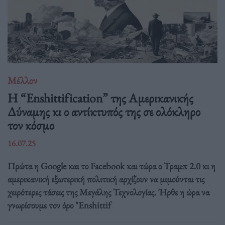
Μέλλον
Η “Enshittification” της Αμερικανικής
Δύναμης κι ο αντίκτυπός της σε ολόκληρο
τον κόσμο
16.07.25
Πρώτα η Google και το Facebook και τώρα ο Τραμπ 2.0 κι η
αμερικανική εξωτερική πολιτική αρχίζουν να μιμούνται τις
χειρότερες τάσεις της Μεγάλης Τεχνολογίας. Ήρθε η ώρα να
γνωρίσουμε τον όρο "Enshittif