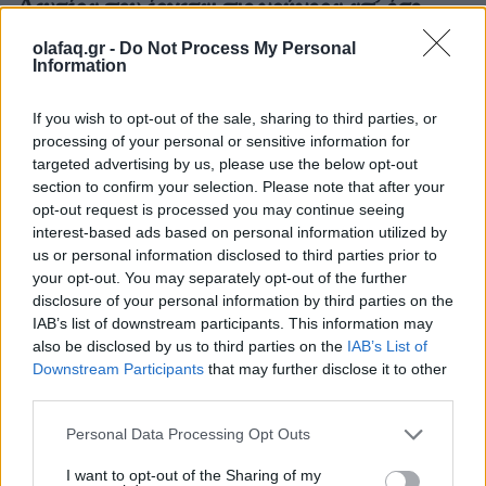
Δευτέρα που έρχεται πιο γρήγορα απ’ όσο
αντέχουμε
olafaq.gr -
Do Not Process My Personal
Information
05.10.25
If you wish to opt-out of the sale, sharing to third parties, or
Ξεχνάμε ότι το «μέλλον» δεν έρχεται ποτέ μαζικά, με
processing of your personal or sensitive information for
ιπτάμενα αυτοκίνητα και ρομπότ-οικονόμους. Έρχεται
targeted advertising by us, please use the below opt-out
σιωπηλά, μέσα από μικρές συνήθειες που γίνονται εξαρτήσεις,
section to confirm your selection. Please note that after your
από αλγορίθμους που αποφασίζουν πριν
opt-out request is processed you may continue seeing
interest-based ads based on personal information utilized by
us or personal information disclosed to third parties prior to
your opt-out. You may separately opt-out of the further
disclosure of your personal information by third parties on the
IAB’s list of downstream participants. This information may
also be disclosed by us to third parties on the
IAB’s List of
Downstream Participants
that may further disclose it to other
third parties.
Personal Data Processing Opt Outs
I want to opt-out of the Sharing of my