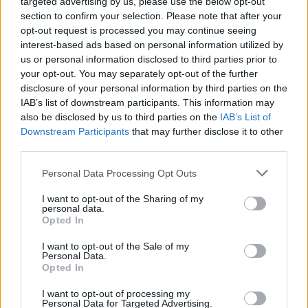
targeted advertising by us, please use the below opt-out
section to confirm your selection. Please note that after your
opt-out request is processed you may continue seeing
interest-based ads based on personal information utilized by
us or personal information disclosed to third parties prior to
your opt-out. You may separately opt-out of the further
disclosure of your personal information by third parties on the
IAB’s list of downstream participants. This information may
also be disclosed by us to third parties on the
IAB’s List of
Downstream Participants
that may further disclose it to other
third parties.
Personal Data Processing Opt Outs
Τέχνη
I want to opt-out of the Sharing of my
Philip Glass: Παγκόσμια γιορτή για τα 90ά
personal data.
Opted In
γενέθλιά του με πρεμιέρα της “Συμφωνίας
Νο. 15: Lincoln”
I want to opt-out of the Sale of my
Personal Data.
Opted In
29.05.26
I want to opt-out of processing my
Ο Philip Glass θα γιορτάσει τα 90ά του γενέθλια στις 31
Personal Data for Targeted Advertising.