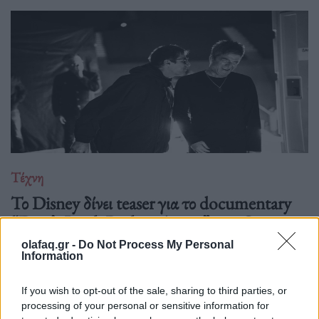
Τέχνη
Το Disney δίνει teaser για το documentary
“Don’t Look Back in Anger” των Oasis
olafaq.gr -
Do Not Process My Personal
07.07.26
Information
Το "Don’t Look Back in Anger" καταγράφει την επανένωση
If you wish to opt-out of the sale, sharing to third parties, or
των Oasis και την sold-out περιοδεία “Oasis Live
processing of your personal or sensitive information for