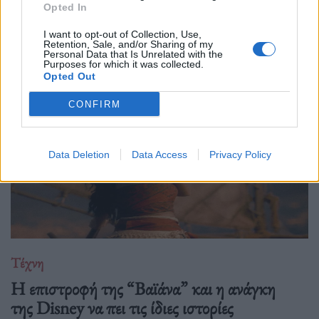
Opted In
Ιανουαρίου 2027 με μια πολυετή, διεθνή σειρά εκδηλώσεων
που κορυφώνεται με την παγκόσμια πρεμιέρα της "Συμφωνίας
I want to opt-out of Collection, Use,
Retention, Sale, and/or Sharing of my
Νο. 15: Lincoln" και επετειακά
Personal Data that Is Unrelated with the
Purposes for which it was collected.
Opted Out
CONFIRM
Data Deletion
Data Access
Privacy Policy
Τέχνη
Η επιστροφή της “Βαϊάνα” και η ανάγκη
της Disney να πει τις ίδιες ιστορίες