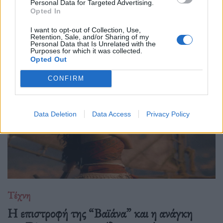
Personal Data for Targeted Advertising.
Ο Philip Glass θα γιορτάσει τα 90ά του γενέθλια στις 31
Opted In
Ιανουαρίου 2027 με μια πολυετή, διεθνή σειρά εκδηλώσεων
I want to opt-out of Collection, Use,
που κορυφώνεται με την παγκόσμια πρεμιέρα της "Συμφωνίας
Retention, Sale, and/or Sharing of my
Personal Data that Is Unrelated with the
Νο. 15: Lincoln" και επετειακά
Purposes for which it was collected.
Opted Out
CONFIRM
Data Deletion
Data Access
Privacy Policy
Τέχνη
Η επιστροφή της “Βαϊάνα” και η ανάγκη