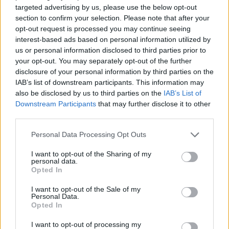
targeted advertising by us, please use the below opt-out
section to confirm your selection. Please note that after your
opt-out request is processed you may continue seeing
interest-based ads based on personal information utilized by
us or personal information disclosed to third parties prior to
your opt-out. You may separately opt-out of the further
disclosure of your personal information by third parties on the
IAB’s list of downstream participants. This information may
also be disclosed by us to third parties on the
IAB’s List of
Downstream Participants
that may further disclose it to other
third parties.
Personal Data Processing Opt Outs
Τέχνη
I want to opt-out of the Sharing of my
personal data.
Philip Glass: Παγκόσμια γιορτή για τα 90ά
Opted In
γενέθλιά του με πρεμιέρα της “Συμφωνίας
I want to opt-out of the Sale of my
Νο. 15: Lincoln”
Personal Data.
Opted In
29.05.26
I want to opt-out of processing my