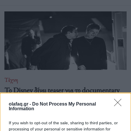
Τέχνη
Το Disney δίνει teaser για το documentary
“Don’t Look Back in Anger” των Oasis
olafaq.gr -
Do Not Process My Personal
07.07.26
Information
Το "Don’t Look Back in Anger" καταγράφει την επανένωση
If you wish to opt-out of the sale, sharing to third parties, or
των Oasis και την sold-out περιοδεία “Oasis Live
processing of your personal or sensitive information for