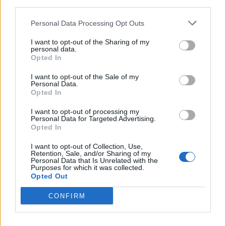
third parties.
Personal Data Processing Opt Outs
I want to opt-out of the Sharing of my
Τεχνολογία
personal data.
Opted In
Νέα εφαρμογή AI-συνοδός του Facebook για
I want to opt-out of the Sale of my
δημιουργούς περιεχομένου
Personal Data.
Opted In
06.07.26
I want to opt-out of processing my
Personal Data for Targeted Advertising.
Το Facebook επανασχεδιάζει το Creator Studio ως αυτόνομη
Opted In
εφαρμογή με AI βοηθό: εξατομικευμένες.
I want to opt-out of Collection, Use,
Retention, Sale, and/or Sharing of my
Personal Data that Is Unrelated with the
Purposes for which it was collected.
Opted Out
CONFIRM