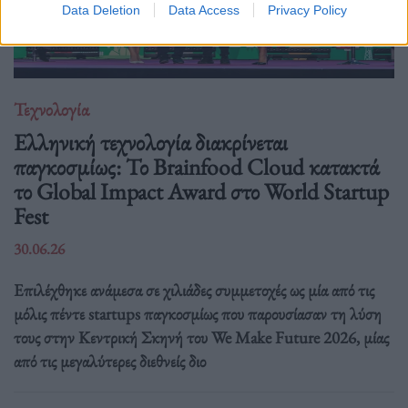
Data Deletion
Data Access
Privacy Policy
Τεχνολογία
Ελληνική τεχνολογία διακρίνεται
παγκοσμίως: Το Brainfood Cloud κατακτά
το Global Impact Award στο World Startup
Fest
30.06.26
Επιλέχθηκε ανάμεσα σε χιλιάδες συμμετοχές ως μία από τις
μόλις πέντε startups παγκοσμίως που παρουσίασαν τη λύση
τους στην Κεντρική Σκηνή του We Make Future 2026, μίας
από τις μεγαλύτερες διεθνείς διο