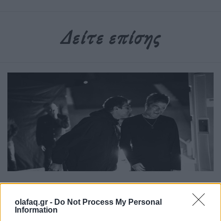
Δείτε επίσης
Τέχνη
Το Disney δίνει teaser για το documentary
olafaq.gr -
Do Not Process My Personal
Information
“Don’t Look Back in Anger” των Oasis