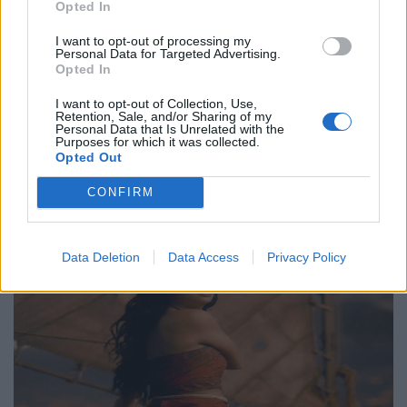
γενέθλιά του με πρεμιέρα της “Συμφωνίας
Opted In
Νο. 15: Lincoln”
I want to opt-out of processing my
Personal Data for Targeted Advertising.
29.05.26
Opted In
I want to opt-out of Collection, Use,
Ο Philip Glass θα γιορτάσει τα 90ά του γενέθλια στις 31
Retention, Sale, and/or Sharing of my
Personal Data that Is Unrelated with the
Ιανουαρίου 2027 με μια πολυετή, διεθνή σειρά εκδηλώσεων
Purposes for which it was collected.
που κορυφώνεται με την παγκόσμια πρεμιέρα της "Συμφωνίας
Opted Out
Νο. 15: Lincoln" και επετειακά
CONFIRM
Data Deletion
Data Access
Privacy Policy