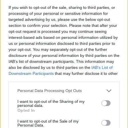
If you wish to opt-out of the sale, sharing to third parties, or
07.07.26
processing of your personal or sensitive information for
targeted advertising by us, please use the below opt-out
Το "Don’t Look Back in Anger" καταγράφει την επανένωση
section to confirm your selection. Please note that after your
των Oasis και την sold-out περιοδεία “Oasis Live
opt-out request is processed you may continue seeing
interest-based ads based on personal information utilized by
us or personal information disclosed to third parties prior to
your opt-out. You may separately opt-out of the further
disclosure of your personal information by third parties on the
IAB’s list of downstream participants. This information may
also be disclosed by us to third parties on the
IAB’s List of
Downstream Participants
that may further disclose it to other
third parties.
Personal Data Processing Opt Outs
I want to opt-out of the Sharing of my
personal data.
Opted In
Τέχνη
I want to opt-out of the Sale of my
Philip Glass: Παγκόσμια γιορτή για τα 90ά
Personal Data.