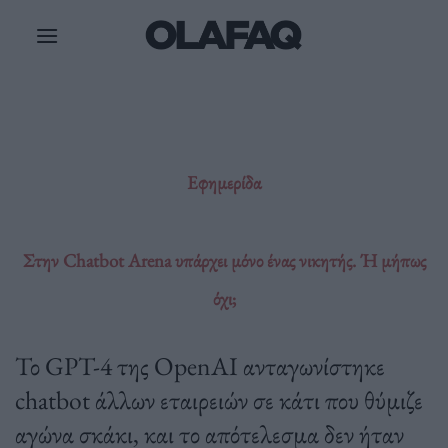
Μετάβαση
στο
περιεχόμενο
Εφημερίδα
Στην Chatbot Arena υπάρχει μόνο ένας νικητής. Ή μήπως
όχι;
Το GPT-4 της OpenAI ανταγωνίστηκε
chatbot άλλων εταιρειών σε κάτι που θύμιζε
αγώνα σκάκι, και το απότελεσμα δεν ήταν