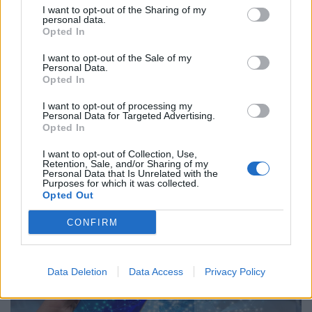
Ελληνική τεχνολογία διακρίνεται
I want to opt-out of the Sharing of my
personal data.
παγκοσμίως: Το Brainfood Cloud κατακτά
Opted In
το Global Impact Award στο World Startup
I want to opt-out of the Sale of my
Fest
Personal Data.
Opted In
30.06.26
I want to opt-out of processing my
Personal Data for Targeted Advertising.
Επιλέχθηκε ανάμεσα σε χιλιάδες συμμετοχές ως μία από τις
Opted In
μόλις πέντε startups παγκοσμίως που παρουσίασαν τη λύση
I want to opt-out of Collection, Use,
τους στην Κεντρική Σκηνή του We Make Future 2026, μίας
Retention, Sale, and/or Sharing of my
Personal Data that Is Unrelated with the
από τις μεγαλύτερες διεθνείς διο
Purposes for which it was collected.
Opted Out
CONFIRM
Data Deletion
Data Access
Privacy Policy