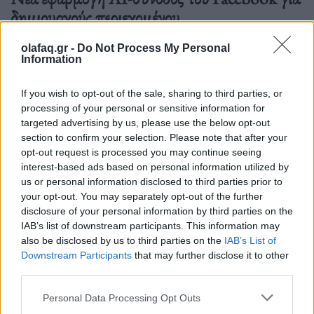
δημιουργούς περιεχομένου
06.07.26
olafaq.gr -
Do Not Process My Personal
Information
Το Facebook επανασχεδιάζει το Creator Studio ως αυτόνομη
εφαρμογή με AI βοηθό: εξατομικευμένες.
If you wish to opt-out of the sale, sharing to third parties, or
processing of your personal or sensitive information for
targeted advertising by us, please use the below opt-out
section to confirm your selection. Please note that after your
opt-out request is processed you may continue seeing
interest-based ads based on personal information utilized by
us or personal information disclosed to third parties prior to
your opt-out. You may separately opt-out of the further
disclosure of your personal information by third parties on the
IAB’s list of downstream participants. This information may
also be disclosed by us to third parties on the
IAB’s List of
Downstream Participants
that may further disclose it to other
third parties.
Personal Data Processing Opt Outs
Τεχνολογία