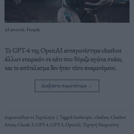
AI artwork: Freepik
Το GPT-4 της OpenAI ανταγωνίστηκε chatbot
άλλων εταιρειών σε κάτι που θύμιζε αγώνα σκάκι,
και το απότελεσμα δεν ήταν τόσο αναμενόμενο.
Διαβάστε περισσότερα
→
Δημοσιεύθηκε σε
Τεχνολογία
|
Tagged
Anthropic
,
chatbot
,
Chatbot
Arena
,
Claude 3
,
GPT-4
,
GPT-5
,
OpenAI
,
Τεχνητή Νοημοσύνη