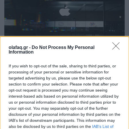
olafaq.gr -
Do Not Process My Personal
Information
Πολιτική
If you wish to opt-out of the sale, sharing to third parties, or
Apple News στο στόχαστρο της FTC: Όταν
processing of your personal or sensitive information for
η επιμέλεια ειδήσεων γίνεται πολιτική μάχη
targeted advertising by us, please use the below opt-out
section to confirm your selection. Please note that after your
16.02.26
opt-out request is processed you may continue seeing
interest-based ads based on personal information utilized by
Όταν ο επικεφαλής της FTC στέλνει δημόσια επιστολή σε
us or personal information disclosed to third parties prior to
έναν CEO για το πως επιμελείται ειδήσεις πρόκειται για
your opt-out. You may separately opt-out of the further
disclosure of your personal information by third parties on the
πολιτικό μήνυμα. Η υπόθεση Apple News δείχνει ότι στην
IAB’s list of downstream participants. This information may
Αμερική του 2026 η τεχνολογία δεν μπ
also be disclosed by us to third parties on the
IAB’s List of