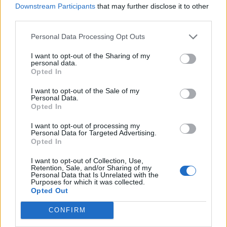
Downstream Participants
that may further disclose it to other
third parties.
Personal Data Processing Opt Outs
I want to opt-out of the Sharing of my
personal data.
Opted In
I want to opt-out of the Sale of my
Personal Data.
Opted In
I want to opt-out of processing my
Personal Data for Targeted Advertising.
Πολιτική
Opted In
Ντόναλντ Τραμπ: Η εκεχειρία ως άλλοθι και
I want to opt-out of Collection, Use,
Retention, Sale, and/or Sharing of my
η πολιτική της λεκτικής ακροβασίας
Personal Data that Is Unrelated with the
Purposes for which it was collected.
Opted Out
06.02.26
CONFIRM
Οι δηλώσεις Τραμπ για «παύση βομβαρδισμών» δεν