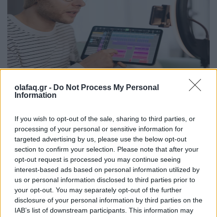
olafaq.gr -
Do Not Process My Personal
Τεχνολογία
Information
Νέα εφαρμογή AI-συνοδός του Facebook για
δημιουργούς περιεχομένου
If you wish to opt-out of the sale, sharing to third parties, or
processing of your personal or sensitive information for
06.07.26
targeted advertising by us, please use the below opt-out
section to confirm your selection. Please note that after your
Το Facebook επανασχεδιάζει το Creator Studio ως αυτόνομη
opt-out request is processed you may continue seeing
interest-based ads based on personal information utilized by
εφαρμογή με AI βοηθό: εξατομικευμένες.
us or personal information disclosed to third parties prior to
your opt-out. You may separately opt-out of the further
disclosure of your personal information by third parties on the
IAB’s list of downstream participants. This information may