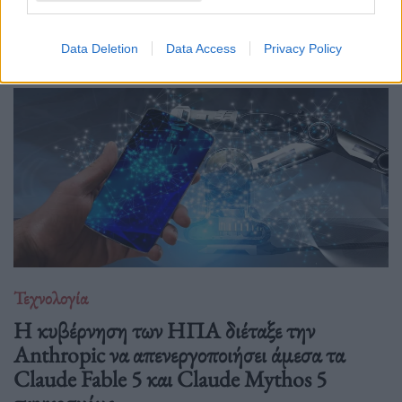
τους στην Κεντρική Σκηνή του We Make Future 2026, μίας
από τις μεγαλύτερες διεθνείς διο
Data Deletion
Data Access
Privacy Policy
Τεχνολογία
Η κυβέρνηση των ΗΠΑ διέταξε την
Anthropic να απενεργοποιήσει άμεσα τα
Claude Fable 5 και Claude Mythos 5