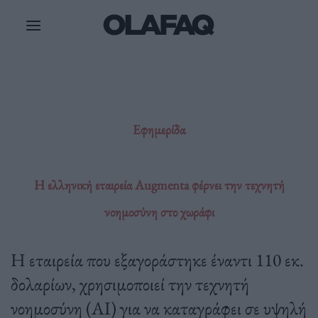
Μετάβαση
στο
περιεχόμενο
Εφημερίδα
Η ελληνική εταιρεία Augmenta φέρνει την τεχνητή
νοηµοσύνη στο χωράφι
Η εταιρεία που εξαγοράστηκε έναντι 110 εκ.
δολαρίων, χρησιμοποιεί την τεχνητή
νοημοσύνη (ΑΙ) για να καταγράφει σε υψηλή