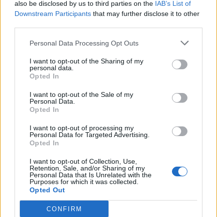
also be disclosed by us to third parties on the
IAB’s List of
Downstream Participants
that may further disclose it to other
third parties.
Personal Data Processing Opt Outs
I want to opt-out of the Sharing of my
personal data.
Opted In
I want to opt-out of the Sale of my
Τεχνολογία
Personal Data.
Opted In
Ελληνική τεχνολογία διακρίνεται
παγκοσμίως: Το Brainfood Cloud κατακτά
I want to opt-out of processing my
Personal Data for Targeted Advertising.
το Global Impact Award στο World Startup
Opted In
Fest
I want to opt-out of Collection, Use,
Retention, Sale, and/or Sharing of my
30.06.26
Personal Data that Is Unrelated with the
Purposes for which it was collected.
Opted Out
Επιλέχθηκε ανάμεσα σε χιλιάδες συμμετοχές ως μία από τις
μόλις πέντε startups παγκοσμίως που παρουσίασαν τη λύση
CONFIRM