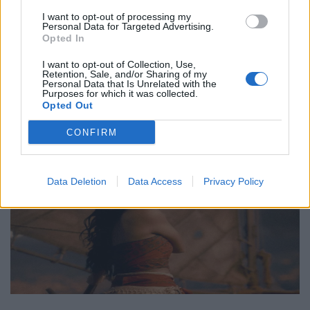
Νο. 15: Lincoln”
I want to opt-out of processing my
29.05.26
Personal Data for Targeted Advertising.
Opted In
Ο Philip Glass θα γιορτάσει τα 90ά του γενέθλια στις 31
I want to opt-out of Collection, Use,
Ιανουαρίου 2027 με μια πολυετή, διεθνή σειρά εκδηλώσεων
Retention, Sale, and/or Sharing of my
Personal Data that Is Unrelated with the
που κορυφώνεται με την παγκόσμια πρεμιέρα της "Συμφωνίας
Purposes for which it was collected.
Opted Out
Νο. 15: Lincoln" και επετειακά
CONFIRM
Data Deletion
Data Access
Privacy Policy