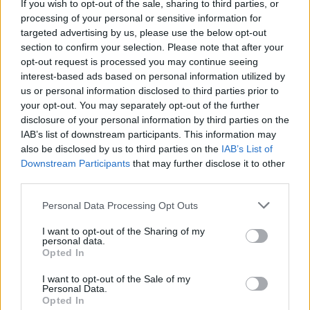
If you wish to opt-out of the sale, sharing to third parties, or
processing of your personal or sensitive information for
Το "Don’t Look Back in Anger" καταγράφει την επανένωση
targeted advertising by us, please use the below opt-out
των Oasis και την sold-out περιοδεία “Oasis Live
section to confirm your selection. Please note that after your
opt-out request is processed you may continue seeing
interest-based ads based on personal information utilized by
us or personal information disclosed to third parties prior to
your opt-out. You may separately opt-out of the further
disclosure of your personal information by third parties on the
IAB’s list of downstream participants. This information may
also be disclosed by us to third parties on the
IAB’s List of
Downstream Participants
that may further disclose it to other
third parties.
Personal Data Processing Opt Outs
I want to opt-out of the Sharing of my
personal data.
Τέχνη
Opted In
Philip Glass: Παγκόσμια γιορτή για τα 90ά
I want to opt-out of the Sale of my
γενέθλιά του με πρεμιέρα της “Συμφωνίας
Personal Data.
Opted In